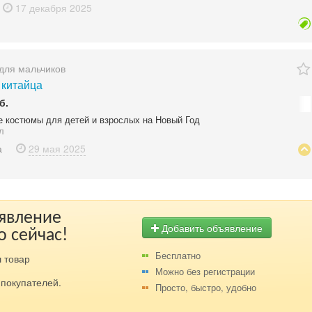
17 декабря
2025
для мальчиков
 китайца
б.
е костюмы для детей и взрослых на Новый Год
л
а
29 мая
2025
ъявление
Добавить объявление
о сейчас!
Бесплатно
 товар
Можно без регистрации
покупателей.
Просто, быстро, удобно