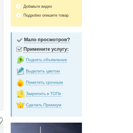
Добавьте видео
Подробно опишите товар
Мало просмотров?
Примените услугу:
Поднять объявление
Выделить цветом
Пометить срочным
Закрепить в ТОПе
Сделать Премиум