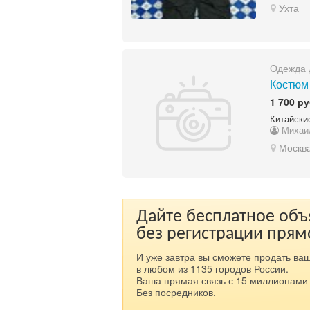
Ухта
Одежда 
Костюм
1 700 ру
Китайски
Михаи
Москв
Дайте бесплатное об
без регистрации прям
И уже завтра вы сможете продать ваш
в любом из 1135 городов России.
Ваша прямая связь с 15 миллионами 
Без посредников.