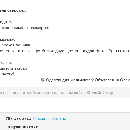
ель оверсайз.
водитель.
 не зависимо от размеров.
казчику.
е сроков пошива.
е есть готовые футболки двух цветов, пудра(фото 2), светло
казов,
мм или ватсап
честву!
Одежда для мальчиков
Объявления Оре
то вы нашли это обьявление на нашем сайте:
Онлайн24.ру
79x xxx xxxx
Показать контакты
Telegram
raxxxxx