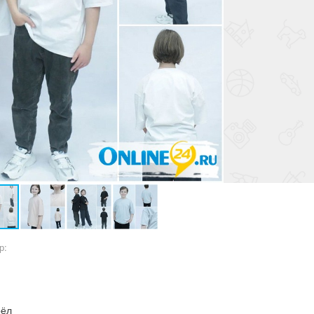
р:
рёл