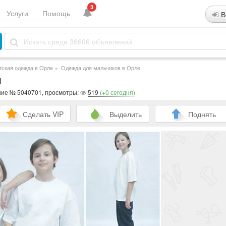
3
Услуги
Помощь
В
тская одежда в Орле
▸
Одежда для мальчиков в Орле
м
ние № 5040701, просмотры:
519
(+0 сегодня)
Сделать VIP
Выделить
Поднять