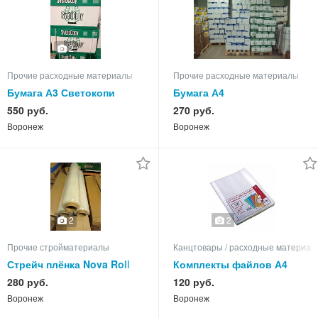
2
Прочие расходные материалы
Прочие расходные материалы
Бумага А3 Светокопи
Бумага А4
550 руб.
270 руб.
Воронеж
Воронеж
2
2
Прочие стройматериалы
Канцтовары / расходные материал
Стрейч плёнка Nova Roll
Комплекты файлов А4
первичная для Ozon
Берлинго и Бюрократ
280 руб.
120 руб.
(100шт.)
Воронеж
Воронеж