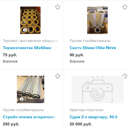
2
Торговое / выставочное оборудование
Прочие стройматериалы
Термоэтикетка 58х60мм
Скотч 50ммх150м Nova
Roll; Комус; Юнибоб
75 руб.
90 руб.
Воронеж
Воронеж
2
Прочие стройматериалы
Квартиры посуточно
Стрейч пленка вторичная
Сдам 2-к квартиру, 50.0
кв.м, этаж 3 из 5
250 руб.
20 000 руб.