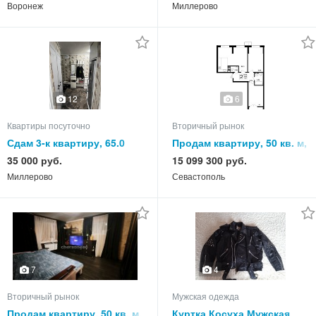
Воронеж
Миллерово
12
6
Квартиры посуточно
Вторичный рынок
Сдам 3-к квартиру, 65.0
Продам квартиру, 50 кв. м,
кв.м, этаж 5 из 5
этаж
35 000 руб.
15 099 300 руб.
Миллерово
Севастополь
7
4
Вторичный рынок
Мужская одежда
Продам квартиру, 50 кв. м,
Куртка Косуха Мужская