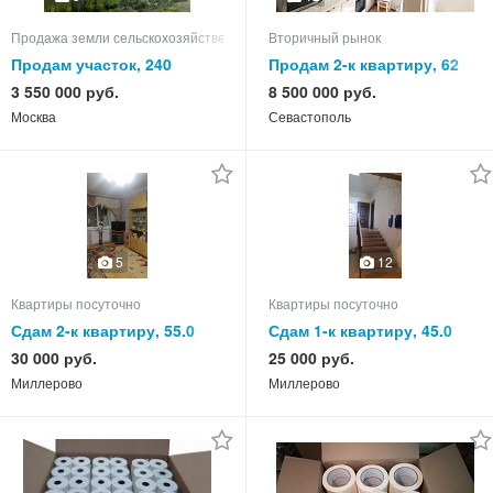
Продажа земли сельскохозяйственного назначения
Вторичный рынок
Продам участок, 240
Продам 2-к квартиру, 62
кв.м, этаж 9 из 9
3 550 000 руб.
8 500 000 руб.
Москва
Севастополь
5
12
Квартиры посуточно
Квартиры посуточно
Сдам 2-к квартиру, 55.0
Сдам 1-к квартиру, 45.0
кв.м, этаж 4 из 5
кв.м, этаж 1 из 3
30 000 руб.
25 000 руб.
Миллерово
Миллерово