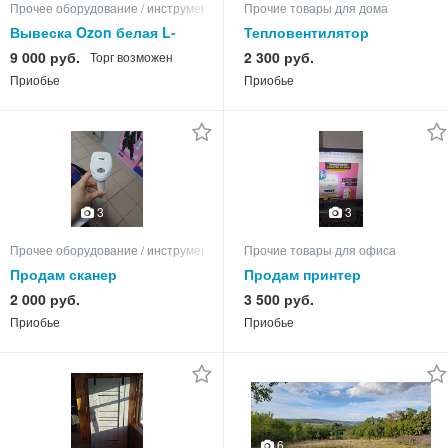
Прочее оборудование / инструменты
Прочие товары для дома
Вывеска Ozon белая L-
Тепловентилятор
1500 мм
9 000 руб.
2 300 руб.
Торг возможен
Приобье
Приобье
3
3
Прочее оборудование / инструменты
Прочие товары для офиса
Продам сканер
Продам принтер
2 000 руб.
3 500 руб.
Приобье
Приобье
6