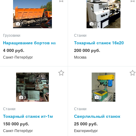
2
7
Грузовики
Станки
Наращивание бортов на
Токарный станок 16к20
самосвалы всех видов,
4 000 руб.
200 000 руб.
полога, лесенки
Санкт-Петербург
Москва
3
3
Станки
Станки
Токарный станок ит-1м
Сверлильный станок
2м112
150 000 руб.
25 000 руб.
Санкт-Петербург
Екатеринбург