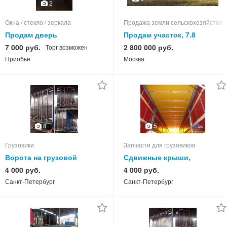
2
Окна / стеклo / зеркала
Продажа земли сельскохозяйствен
Продам дверь
Продам участок, 7.8
межкомнатную
7 000 руб.
2 800 000 руб.
Торг возможен
Приобье
Москва
8
5
Грузовики
Запчасти для грузовиков
Ворота на грузовой
Сдвижные крыши,
автотранспорт, каркасы,
установка, ремонт, тенты,
4 000 руб.
4 000 руб.
тенты, борта
каркасы
Санкт-Петербург
Санкт-Петербург