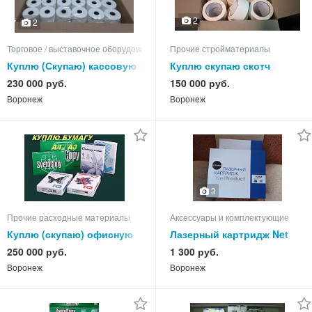
2
2
Торговое / выставочное оборудование
Прочие стройматериалы
Куплю (Скупаю) кассовую
Куплю скупаю скотч
(чековую) ленту термо
малярный Крепп 48-50мм
230 000 руб.
150 000 руб.
57мм и 80мм
Воронеж
Воронеж
3
Прочие расходные материалы
Аксессуары и комплектующие
Куплю (скупаю) офисную
Лазерный картридж Net
бумагу А4, А3
Product CE390X
250 000 руб.
1 300 руб.
Воронеж
Воронеж