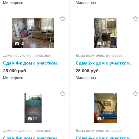
Миллерово
Миллерово
10
12
Дома посуточно, почасово
Дома посуточно, почасово
Сдам 4-к дом с участком,
Сдам 2-к дом с участком,
75.0 кв.м, этажей 1
55.0 кв.м, этажей 1
25 000 руб.
25 000 руб.
Миллерово
Миллерово
12
3
Дома посуточно, почасово
Дома посуточно, почасово
Сдам 8-к дом с участком,
Сдам 4-к дом с участком,