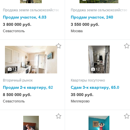
Продажа земли сельскохозяйственного назначения
Продажа земли сельскохозяйствен
Продам участок, 4.03
Продам участок, 240
3 800 000 руб.
3 550 000 руб.
Севастополь
Москва
12
12
Вторичный рынок
Квартиры посуточно
Продам 2-к квартиру, 62
Сдам 3-к квартиру, 65.0
кв.м, этаж 9 из 9
кв.м, этаж 5 из 5
8 500 000 руб.
35 000 руб.
Севастополь
Миллерово