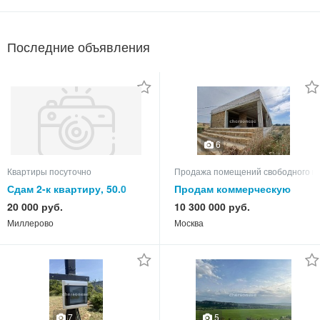
Последние объявления
6
Квартиры посуточно
Продажа помещений свободного н
Сдам 2-к квартиру, 50.0
Продам коммерческую
кв.м, этаж 3 из 5
недвижимость
20 000 руб.
10 300 000 руб.
Миллерово
Москва
7
5