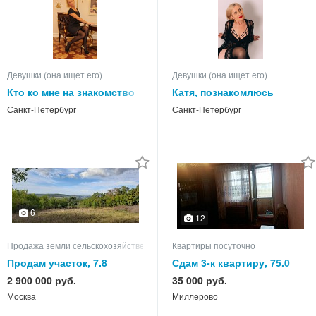
Девушки (она ищет его)
Девушки (она ищет его)
Кто ко мне на знакомство
Катя, познакомлюсь
Санкт-Петербург
Санкт-Петербург
6
12
Продажа земли сельскохозяйственного назначения
Квартиры посуточно
Продам участок, 7.8
Сдам 3-к квартиру, 75.0
кв.м, этаж 2 из 2
2 900 000 руб.
35 000 руб.
Москва
Миллерово