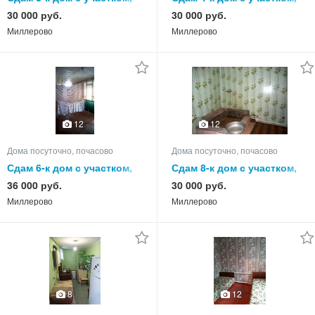
105.0 кв.м, этажей 1
80.0 кв.м, этажей 1
30 000 руб.
30 000 руб.
Миллерово
Миллерово
12
12
Дома посуточно, почасово
Дома посуточно, почасово
Сдам 6-к дом с участком,
Сдам 8-к дом с участком,
85.0 кв.м, этажей 1
85.0 кв.м, этажей 1
36 000 руб.
30 000 руб.
Миллерово
Миллерово
8
12