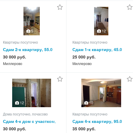
5
12
Квартиры посуточно
Квартиры посуточно
Сдам 2-к квартиру, 55.0
Сдам 1-к квартиру, 45.0
кв.м, этаж 4 из 5
кв.м, этаж 1 из 3
30 000 руб.
25 000 руб.
Миллерово
Миллерово
12
10
Дома посуточно, почасово
Квартиры посуточно
Сдам 4-к дом с участком,
Сдам 4-к квартиру, 95.0
65.0 кв.м, этажей 1
кв.м, этаж 1 из 5
30 000 руб.
35 000 руб.