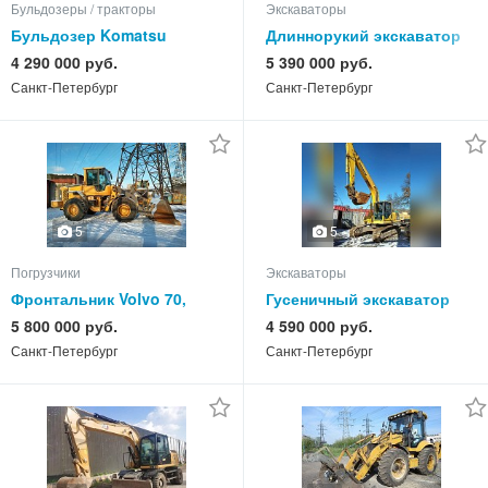
Бульдозеры / тракторы
Экскаваторы
Бульдозер Komatsu
Длиннорукий экскаватор
D61PX-15, болотоход, х2
Hitachi 200, 16 м, 2014 г.,
4 290 000 руб.
5 390 000 руб.
шт
LONG REACH
Санкт-Петербург
Санкт-Петербург
5
5
Погрузчики
Экскаваторы
Фронтальник Volvo 70,
Гусеничный экскаватор
2010 г, в габарите
Komatsu 220, 2013 г, новая
5 800 000 руб.
4 590 000 руб.
ходовая
Санкт-Петербург
Санкт-Петербург