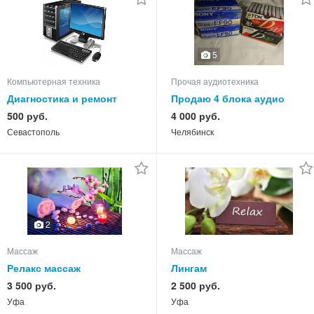
5
Компьютерная техника
Прочая аудиотехника
Диагностика и ремонт
Продаю 4 блока аудио
компьютеров на дому
кассет.Japan.
500 руб.
4 000 руб.
Севастополь
Челябинск
2
Массаж
Массаж
Релакс массаж
Лингам
3 500 руб.
2 500 руб.
Уфа
Уфа