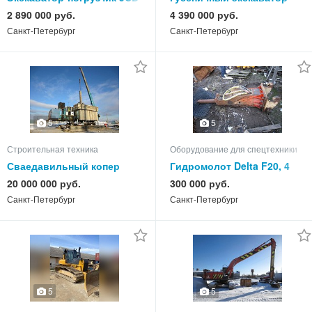
3CX Contractor,
CAT 336 DL, кондиционер
2 890 000 руб.
4 390 000 руб.
кондиционер
Санкт-Петербург
Санкт-Петербург
5
5
Строительная техника
Оборудование для спецтехники
Сваедавильный копер
Гидромолот Delta F20, 4
Sunward ZYJ 320B, отл.
шт, отличное состояние
20 000 000 руб.
300 000 руб.
состояние
Санкт-Петербург
Санкт-Петербург
5
5