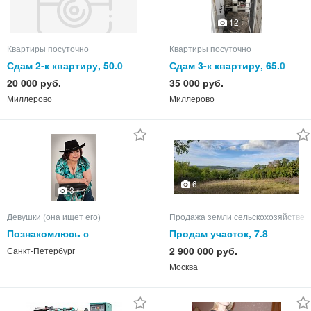
12
Квартиры посуточно
Квартиры посуточно
Сдам 2-к квартиру, 50.0
Сдам 3-к квартиру, 65.0
кв.м, этаж 3 из 5
кв.м, этаж 5 из 5
20 000 руб.
35 000 руб.
Миллерово
Миллерово
6
3
Девушки (она ищет его)
Продажа земли сельскохозяйствен
Познакомлюсь с
Продам участок, 7.8
мужчиной. М. Ладожская.
2 900 000 руб.
Санкт-Петербург
Ул. Хасанская.
Москва