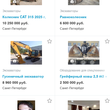
5
5
Экскаваторы
Экскаваторы
Колесник CAT 315 2025 г,
Равноколесник
390 м/ч, новый
экскаватор-погрузчик
10 250 000 руб.
6 600 000 руб.
BULL 4SX, 1800 м/ч
Санкт-Петербург
Санкт-Петербург
5
5
Экскаваторы
Оборудование для спецтехники
Гусеничный экскаватор
Грейферный ковш 2,5 m3 +
CAT 320, 2025 г, новый
ротатор, новый
8 960 000 руб.
2 500 000 руб.
Санкт-Петербург
Санкт-Петербург