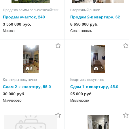
Продажа земли сельскохозяйственного назначения
Вторичный рынок
Продам участок, 240
Продам 2-к квартиру, 62
кв.м, этаж 9 из 9
3 550 000 руб.
8 650 000 руб.
Москва
Севастополь
5
12
Квартиры посуточно
Квартиры посуточно
Сдам 2-к квартиру, 55.0
Сдам 1-к квартиру, 45.0
кв.м, этаж 4 из 5
кв.м, этаж 1 из 3
30 000 руб.
25 000 руб.
Миллерово
Миллерово