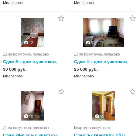
Миллерово
Миллерово
12
5
Дома посуточно, почасово
Дома посуточно, почасово
Сдам 5-к дом с участком,
Сдам 4-к дом с участком,
75.0 кв.м, этажей 1
75.0 кв.м, этажей 1
30 000 руб.
25 000 руб.
Миллерово
Миллерово
12
12
Дома посуточно, почасово
Квартиры посуточно
Сдам 24-к дом с участком,
Сдам 3-к квартиру, 65.0