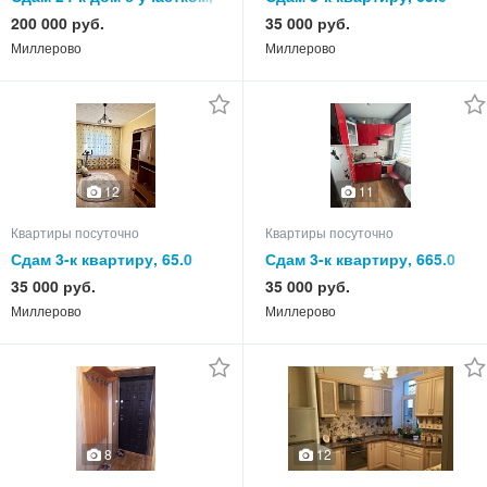
550.0 кв.м, этажей 3
кв.м, этаж 4 из 5
200 000 руб.
35 000 руб.
Миллерово
Миллерово
12
11
Квартиры посуточно
Квартиры посуточно
Сдам 3-к квартиру, 65.0
Сдам 3-к квартиру, 665.0
кв.м, этаж 3 из 3
кв.м, этаж 5 из 5
35 000 руб.
35 000 руб.
Миллерово
Миллерово
8
12