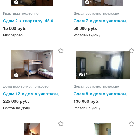
10
9
Квартиры посуточно
Дома посуточно, почасово
Сдам 2-к квартиру, 45.0
Сдам 7-к дом с участком,
кв.м, этаж 1 из 5
250.0 кв.м, этажей 2
15 000 руб.
50 000 руб.
Миллерово
Ростов-на-Дону
12
12
Дома посуточно, почасово
Дома посуточно, почасово
Сдам 12-к дом с участком,
Сдам 8-к дом с участком,
300.0 кв.м, этажей 3
260.0 кв.м, этажей 3
225 000 руб.
130 000 руб.
Ростов-на-Дону
Ростов-на-Дону