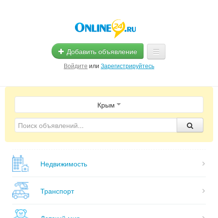
Добавить объявление
Войдите
или
Зарегистрируйтесь
Главная
Крым
Помощь
Услуги
Реклама
Недвижимость
Магазины
Объявления
Транспорт
Детский мир