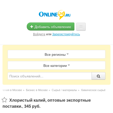
Добавить объявление
Войдите
или
Зарегистрируйтесь
Главная
Все регионы
Помощь
Услуги
Все категории
Реклама
Магазины
вления в Москве
▸
Бизнес в Москве
▸
Сырьё / материалы
▸
Химическое сырьё
Объявления
Хлористый калий, оптовые экспортные
поставки.
,
345 руб.