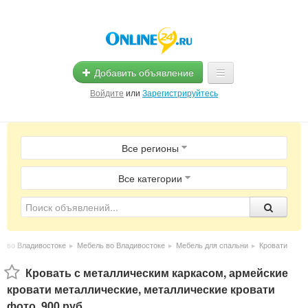
Добавить объявление
Войдите
или
Зарегистрируйтесь
Главная
Все регионы
Помощь
Услуги
Все категории
Реклама
Магазины
ад во Владивостоке
▸
Мебель во Владивостоке
▸
Мебель для спальни
▸
Кровати
Объявления
Кровать с металлическим каркасом, армейские
кровати металлические, металлические кровати
фото
,
900 руб.