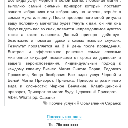
Все виды услуг Черной и белой магии. Любовная магия ,
выполню самый сильный приворот который поставит
вашего избранника или избранницу на колени, вернёт в
семью мужа или жену. После проведенного мной ритуала
вашу половинку магнитом будет тянуть к вам, он или она
будут видеть вас во снах, появится непреодолимое чувство
тоски а также влечения. Данный приворот действует
безотказно и помогает даже в самых тяжелых случаях.
Результат проявляется на 3 й день после проведения.
Быстрое и эффективное решение самых сложных
жизненных ситуаций независимо от срока их давности и
вашего вероисповедания. Индивидуальный подход к
каждому клиенту Бизнес Магия Снятие Порчи, Родового
Проклятия, Венца безбрачия Все виды услуг Черной и
Белой Магии Приворот, Привязка, Привороты различного
вида и сложности: Черное Венчание, Кладбищенский
приворот, Приворот по магии Вуду, Церковный Приворот.
Viber. What's pp. Саранск
Прочие услуги
Объявления Саранск
Показать контакты
79x xxx xxxx
Тел.