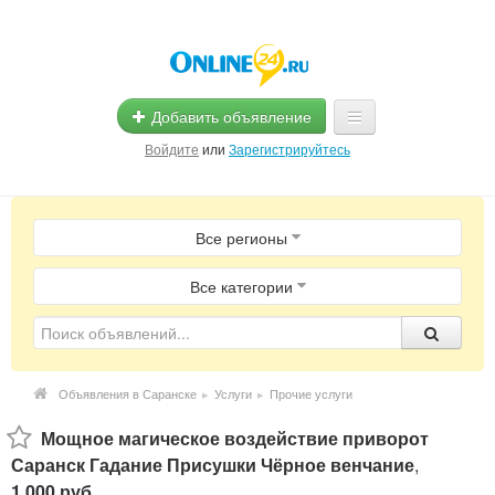
Добавить объявление
Войдите
или
Зарегистрируйтесь
Главная
Все регионы
Помощь
Услуги
Все категории
Реклама
Магазины
Объявления в Саранске
▸
Услуги
▸
Прочие услуги
Объявления
Мощное магическое воздействие приворот
Саранск Гадание Присушки Чёрное венчание
,
1 000 руб.