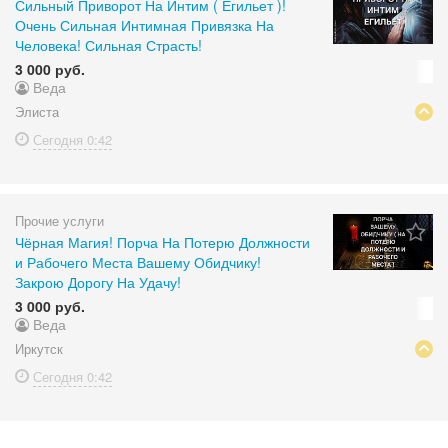
Сильный Приворот На Интим ( Егильет )!
Очень Сильная Интимная Привязка На
Человека! Сильная Страсть!
3 000 руб.
Веда
Элиста
Сегодня
0:42
Прочие услуги
Чёрная Магия! Порча На Потерю Должности
и Рабочего Места Вашему Обидчику!
Закрою Дорогу На Удачу!
3 000 руб.
Веда
Иркутск
Сегодня
0:42