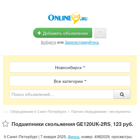
Добавить объявление
Войдите
или
Зарегистрируйтесь
Главная
Новосибирск
Помощь
Услуги
Все категории
Реклама
Магазины
рге
▸
Оборудование в Санкт-Петербурге
▸
Прочее оборудование / инструменты
Объявления
Подшипники скольжения GE120UK-2RS
,
123 руб.
Санкт-Петербург
| 7 января 2025,
Финна
, номер: 4982029, просмотры: