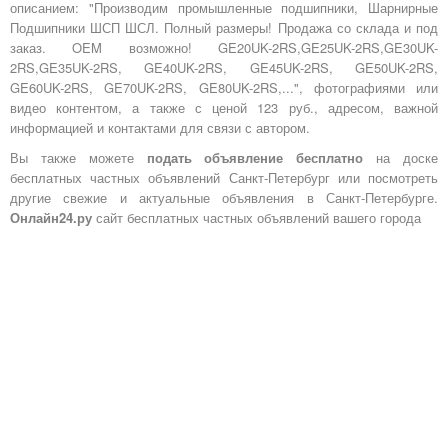
описанием: "Производим промышленные подшипники, Шарнирные
Подшипники ШСП ШСЛ. Полный размеры! Продажа со склада и под
заказ. OEM возможно! GE20UK-2RS,GE25UK-2RS,GE30UK-
2RS,GE35UK-2RS, GE40UK-2RS, GE45UK-2RS, GE50UK-2RS,
GE60UK-2RS, GE70UK-2RS, GE80UK-2RS,...", фотографиями или
видео контентом, а также с ценой 123 руб., адресом, важной
информацией и контактами для связи с автором.
Вы также можете
подать объявление бесплатно
на доске
бесплатных частных объявлений Санкт-Петербург или посмотреть
другие свежие и актуальные объявления в Санкт-Петербурге.
Онлайн24.ру
сайт бесплатных частных объявлений вашего города