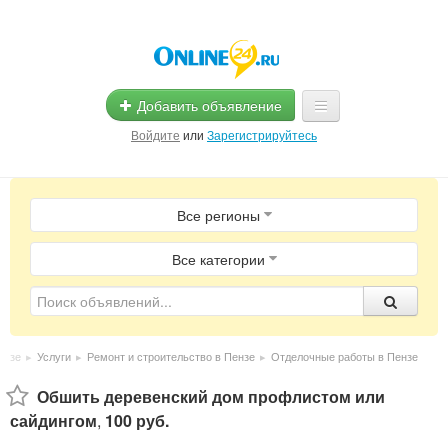
Добавить объявление
Войдите
или
Зарегистрируйтесь
Главная
Все регионы
Помощь
Услуги
Все категории
Реклама
Магазины
ензе
▸
Услуги
▸
Ремонт и строительство в Пензе
▸
Отделочные работы в Пензе
Объявления
Обшить деревенский дом профлистом или
сайдингом
,
100 руб.