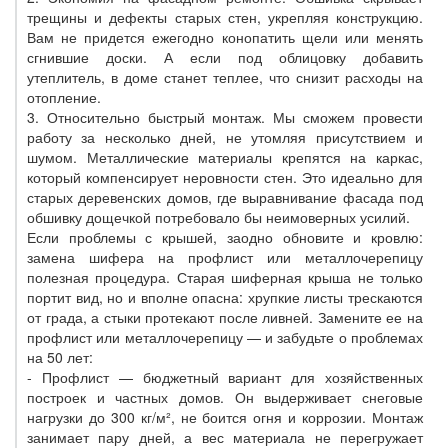
трещины и дефекты старых стен, укрепляя конструкцию.
Вам не придется ежегодно конопатить щели или менять
сгнившие доски. А если под облицовку добавить
утеплитель, в доме станет теплее, что снизит расходы на
отопление.
3. Относительно быстрый монтаж. Мы сможем провести
работу за несколько дней, не утомляя присутствием и
шумом. Металлические материалы крепятся на каркас,
который компенсирует неровности стен. Это идеально для
старых деревенских домов, где выравнивание фасада под
обшивку дощечкой потребовало бы неимоверных усилий.
Если проблемы с крышей, заодно обновите и кровлю:
замена шифера на профлист или металлочерепицу
полезная процедура. Старая шиферная крыша не только
портит вид, но и вполне опасна: хрупкие листы трескаются
от града, а стыки протекают после ливней. Замените ее на
профлист или металлочерепицу — и забудьте о проблемах
на 50 лет:
- Профлист — бюджетный вариант для хозяйственных
построек и частных домов. Он выдерживает снеговые
нагрузки до 300 кг/м², не боится огня и коррозии. Монтаж
занимает пару дней, а вес материала не перегружает