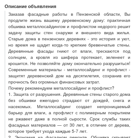
Описание объявления
Заказав фасадные работы в Пензенской области, Вы
продлите жизнь вашему деревенскому дому: практичная
обшивка металлосайдингом и профлистом недорого решит
задачу защиты стен снаружи и внешнего вида жилья.
Старые дома в пензенских деревнях - это история и уют,
но время не щадит когда-то крепкие бревенчатые стены.
Деревянные фасады гниют от влаги, трескаются под
солнцем, а кровля из шифера протекает, зеленеет и
крошится. Не позволяйте дому окончательно разрушиться!
Современные материалы - металлосайдинг и профлист -
защитят деревенский дом на десятилетия, сохранив его
прочность без огромных финансовых затрат.
Почему рекомендуем металлосайдинг и профлист?
1. Защита от разрушения. Деревянные стены старого дома
без обшивки ежегодно страдают от дождей, снега и
насекомых. Металлосайдинг создает непроницаемый
барьер для влаги, а профлист с полимерным покрытием
не ржавеет даже в полной сырости. Срок службы таких
фасадных материалов — от 30 лет, в отличие от дерева,
которое требует ухода каждые 5-7 лет.
2. Экономия на фасадном ремонте. Обшивка скрывает