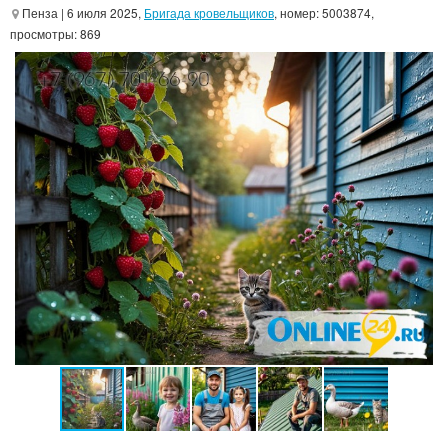
Пенза
| 6 июля 2025,
Бригада кровельщиков
, номер: 5003874,
просмотры: 869