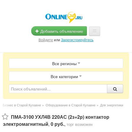
Добавить объявление
Войдите
или
Зарегистрируйтесь
Главная
Все регионы
Помощь
Услуги
Все категории
Реклама
Магазины
▸
Бизнес в Старой Купавне
▸
Оборудование в Старой Купавне
▸
Для энергетики
Объявления
ПМА-3100 УХЛ4В 220АС (2з+2р) контактор
электромагнитный
,
0 руб.
,
торг возможен