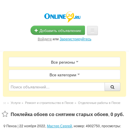
Добавить объявление
Войдите
или
Зарегистрируйтесь
Главная
Все регионы
Помощь
Услуги
Все категории
Реклама
Магазины
ензе
▸
Услуги
▸
Ремонт и строительство в Пензе
▸
Отделочные работы в Пензе
Объявления
Поклейка обоев со снятием старых обоев
,
0 руб.
Пенза
| 22 ноября 2022,
Мастер Сергей
, номер: 4902750, просмотры: