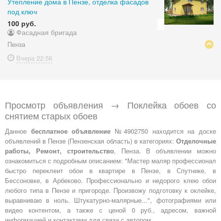
Утепление дома в Пензе, отделка фасадов
под ключ
100 руб.
Фасадная бригада
Пенза
Вчера
22:56
Просмотр объявления → Поклейка обоев со
снятием старых обоев
Данное
бесплатное объявление
№4902750 находится на доске
объявлений в Пензе (Пензенская область) в категориях:
Отделочные
работы, Ремонт, строительство
, Пенза. В объявлении можно
ознакомиться с подробным описанием: "Мастер маляр профессионал
быстро переклеит обои в квартире в Пензе, в Спутнике, в
Бессоновке, в Арбеково. Профессионально и недорого клею обои
любого типа в Пензе и пригороде. Произвожу подготовку к оклейке,
выравниваю в ноль. Штукатурно-малярные...", фотографиями или
видео контентом, а также с ценой 0 руб., адресом, важной
информацией и контактами для связи с автором.