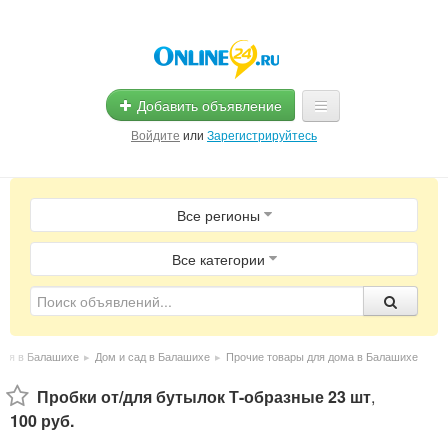
Добавить объявление
Войдите
или
Зарегистрируйтесь
Главная
Все регионы
Помощь
Услуги
Все категории
Реклама
Магазины
ия в Балашихе
▸
Дом и сад в Балашихе
▸
Прочие товары для дома в Балашихе
Объявления
Пробки от/для бутылок Т-образные 23 шт
,
100 руб.