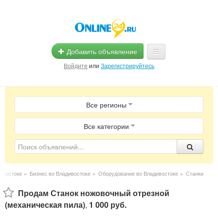
Добавить объявление
Войдите
или
Зарегистрируйтесь
Главная
Все регионы
Помощь
Услуги
Все категории
Реклама
Магазины
ивостоке
▸
Бизнес во Владивостоке
▸
Оборудование во Владивостоке
▸
Станки
Объявления
Продам Станок ножовочный отрезной
(механическая пила)
,
1 000 руб.