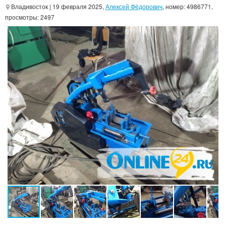
Владивосток
| 19 февраля 2025,
Алексей Фёдорович
, номер: 4986771,
просмотры: 2497