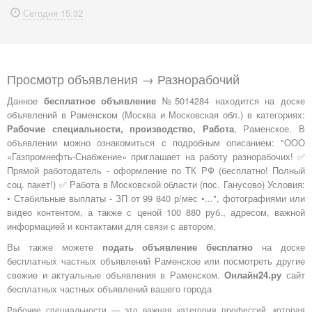
Сегодня
15:32
Просмотр объявления → Разнорабочий
Данное
бесплатное объявление
№5014284 находится на доске
объявлений в Раменском (Москва и Московская обл.) в категориях:
Рабочие специальности, производство, Работа
, Раменское. В
объявлении можно ознакомиться с подробным описанием: "ООО
«Газпромнефть-Снабжение» приглашает на работу разнорабочих! ✅
Прямой работодатель - оформление по ТК РФ (бесплатно! Полный
соц. пакет!) ✅ Работа в Московской области (пос. Ганусово) Условия:
• Стабильные выплаты - ЗП от 99 840 р/мес •...", фотографиями или
видео контентом, а также с ценой 100 880 руб., адресом, важной
информацией и контактами для связи с автором.
Вы также можете
подать объявление бесплатно
на доске
бесплатных частных объявлений Раменское или посмотреть другие
свежие и актуальные объявления в Раменском.
Онлайн24.ру
сайт
бесплатных частных объявлений вашего города
Рабочие специальности — это важная категория профессий, которая