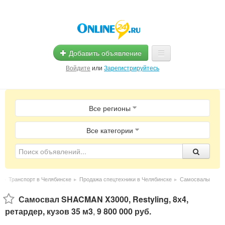
Добавить объявление
Войдите
или
Зарегистрируйтесь
Главная
Все регионы
Помощь
Услуги
Все категории
Реклама
Магазины
е
▸
Транспорт в Челябинске
▸
Продажа спецтехники в Челябинске
▸
Самосвалы
Объявления
Самосвал SHACMAN X3000, Restyling, 8х4,
ретардер, кузов 35 м3
,
9 800 000 руб.