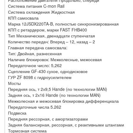
Расположение двигателя Продольно, спереди
Система питания C-mon Rail
Система охлаждения Жидкостная
КПП самосвала
Марка 12JSDX220TA-B, полностью синхронизированная
КПП с ретардером, марки FAST FHB400
Тип Механическая, двенадцати ступенчатая
Количество передач: Вперед – 12, назад – 2
Главная передача самосвала:
Тип: Двойная, разнесенная
Наличие блокировок: Межколесные, межосевая
Передаточное число: 5,262
Сцепление GF-430 сухое, однодисковое
ГУР ZF 8098 с гидроусилителем
Мосты
Передняя ось, т 2х9,5 Hande (по технологии MAN)
Задняя ось, т 2х16 Hande (по технологии MAN)
Межколесная и межосевая блокировка дифференциала
Передаточные числа 5.262
Подвеска
Передняя рессорная, с амортизаторами
Задняя балансирная, рессорная, с реактивными штангами
Тормозная система