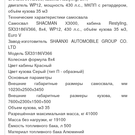
двигатель WP12, мощность 430 л.с., МКПП с ретардером,
объём кузова 35 м3
Технические характеристики самосвала
Самосвал SHACMAN Х3000, кабина Restyling,
SX33186V366, 8х4, WP12, 430 л.с., объём кузова 35 м3,
Euro V
Завод-изготовитель SHAANXI AUTOMOBILE GROUP CO.
LTD
Модель SX33186V366
Колесная формула 8х4
Цвет кабины Красный
Цвет кузова Серый (тип П - образный)
Основные параметры
Внешние габаритные размеры самосвала, мм
10230х2500х3450
Внешние габаритные размеры кузова, мм
7600х2300х1500+500
Объем кузова, м3 35
Разрешённая максимальная масса, кг 41000
Масса без нагрузки, кг 19100
Ёмкость топливного бака, л 500
Материал топливного бака Алюминий