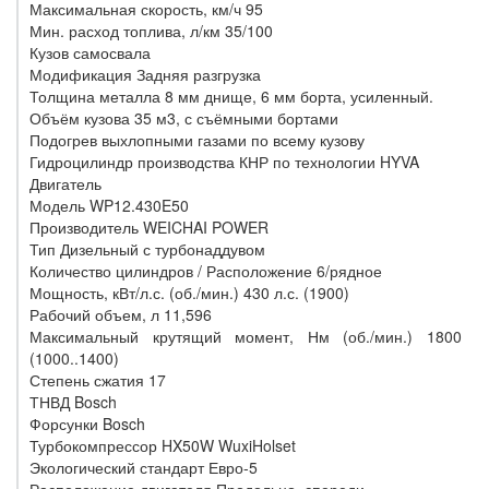
Максимальная скорость, км/ч 95
Мин. расход топлива, л/км 35/100
Кузов самосвала
Модификация Задняя разгрузка
Толщина металла 8 мм днище, 6 мм борта, усиленный.
Объём кузова 35 м3, с съёмными бортами
Подогрев выхлопными газами по всему кузову
Гидроцилиндр производства КНР по технологии HYVA
Двигатель
Модель WP12.430E50
Производитель WEICHAI POWER
Тип Дизельный с турбонаддувом
Количество цилиндров / Расположение 6/рядное
Мощность, кВт/л.с. (об./мин.) 430 л.с. (1900)
Рабочий объем, л 11,596
Максимальный крутящий момент, Нм (об./мин.) 1800
(1000..1400)
Степень сжатия 17
ТНВД Bosch
Форсунки Bosch
Турбокомпрессор HX50W WuxiHolset
Экологический стандарт Евро-5