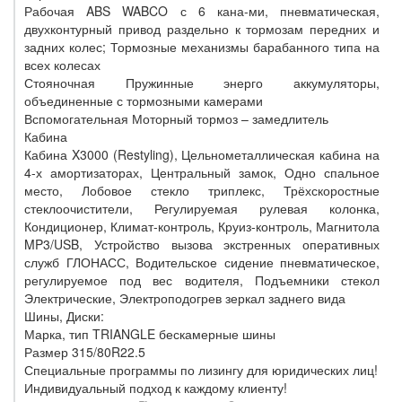
Рабочая ABS WABCO с 6 кана-ми, пневматическая,
двухконтурный привод раздельно к тормозам передних и
задних колес; Тормозные механизмы барабанного типа на
всех колесах
Стояночная Пружинные энерго аккумуляторы,
объединенные с тормозными камерами
Вспомогательная Моторный тормоз – замедлитель
Кабина
Кабина X3000 (Restyling), Цельнометаллическая кабина на
4-х амортизаторах, Центральный замок, Одно спальное
место, Лобовое стекло триплекс, Трёхскоростные
стеклоочистители, Регулируемая рулевая колонка,
Кондиционер, Климат-контроль, Круиз-контроль, Магнитола
MP3/USB, Устройство вызова экстренных оперативных
служб ГЛОНАСС, Водительское сидение пневматическое,
регулируемое под вес водителя, Подъемники стекол
Электрические, Электроподогрев зеркал заднего вида
Шины, Диски:
Марка, тип TRIANGLE бескамерные шины
Размер 315/80R22.5
Специальные программы по лизингу для юридических лиц!
Индивидуальный подход к каждому клиенту!