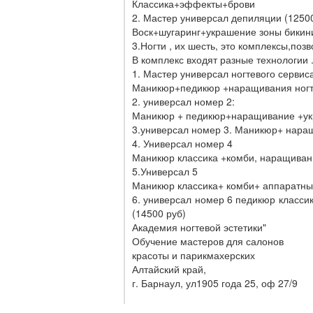
Классика+эффекты+брови
2. Мастер универсал депиляции (1250
Воск+шугаринг+украшение зоны бикин
3.Ногти , их шесть, это комплексы,поз
В комплекс входят разные технологии 
1. Мастер универсал ногтевого сервис
Маникюр+педикюр +наращивания ногте
2. универсал номер 2:
Маникюр + педикюр+наращивание +укр
3.универсал номер 3. Маникюр+ наращ
4. Универсал номер 4
Маникюр классика +комби, наращивани
5.Универсал 5
Маникюр классика+ комби+ аппаратны
6. универсал номер 6 педикюр класс
(14500 руб)
Академия ногтевой эстетики"
Обучение мастеров для салонов
красоты и парикмахерских
Алтайский край,
г. Барнаул, ул1905 года 25, оф 27/9