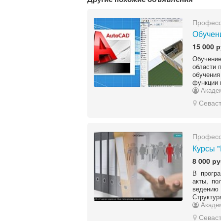
Професс
Обучен
15 000 р
Обучение
области 
обучени
функции 
Акаде
Севас
Професс
Курсы "
8 000 ру
В програ
акты, по
ведению 
Структур
Акаде
Севас