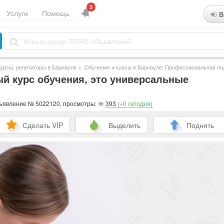
3
Услуги
Помощь
В
курсы, репетиторы в Барнауле
▸
Обучение и курсы в Барнауле: Профессиональная по
й курс обучения, это универсальные
бъявление № 5022120, просмотры:
393
(+0 сегодня)
Сделать VIP
Выделить
Поднять