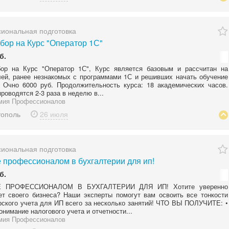
иональная подготовка
абор на Курс "Оператор 1С"
б.
ор на Курс "Оператор 1С", Курс является базовым и рассчитан на
ей, ранее незнакомых с программами 1С и решивших начать обучение
. Очно 6000 руб. Продолжительность курса: 18 академических часов.
роводятся 2-3 раза в неделю в...
мия Профессионалов
тополь
26 июля
иональная подготовка
 профессионалом в бухгалтерии для ип!
б.
Е ПРОФЕССИОНАЛОМ В БУХГАЛТЕРИИ ДЛЯ ИП! Хотите уверенно
ет своего бизнеса? Наши эксперты помогут вам освоить все тонкости
рского учета для ИП всего за несколько занятий! ЧТО ВЫ ПОЛУЧИТЕ: •
онимание налогового учета и отчетности...
мия Профессионалов