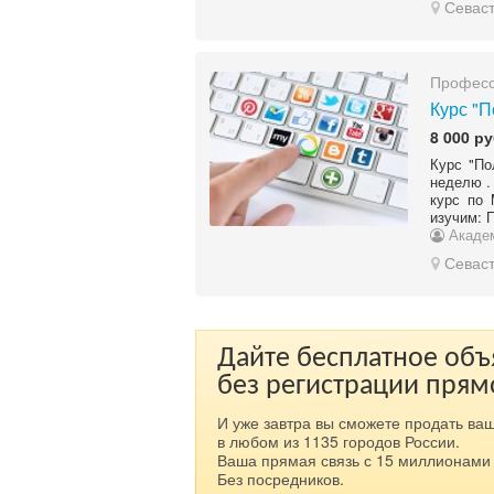
Севас
Професс
Курс "П
8 000 ру
Курс "По
неделю .
курс по 
изучим: 
Акаде
Севас
Дайте бесплатное об
без регистрации прям
И уже завтра вы сможете продать ваш
в любом из 1135 городов России.
Ваша прямая связь с 15 миллионами 
Без посредников.