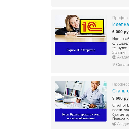
Професс
​Идет н
6 000 ру
Идет наб
слушател
"с нуля"
Занятия п
Акаде
Севас
Професс
Станьте
9 600 ру
СТАНЬТ
вести уч
бухгалте
Полное п
Акаде