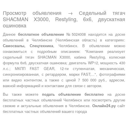
Просмотр объявления → Седельный тягач
SHACMAN X3000, Restyling, 6х6, двускатная
ошиновка
Данное
бесплатное объявление
№5024008 находится на доске
объявлений в Челябинске (Челябинская область) в категориях:
Самосвалы, Спецтехника
, Челябинск. В объявлении можно
ознакомиться с подробным описанием: "Компания реализует
седельный тягач SHACMAN X3000, кабина Restyling, колесная
формула 6х6, двускатная ошиновка; двигатель WP12, мощность 430
л.с.; МКПП FAST GEAR, 12-ти ступенчатая, механическая,
синхронизированная, с ретардером, марки FAST;...", фотографиями
или видео контентом, а также с ценой 7 500 000 руб., адресом,
важной информацией и контактами для связи с автором.
Вы также можете
подать объявление бесплатно
на доске
бесплатных частных объявлений Челябинск или посмотреть другие
свежие и актуальные объявления в Челябинске.
Онлайн24.ру
сайт
бесплатных частных объявлений вашего города