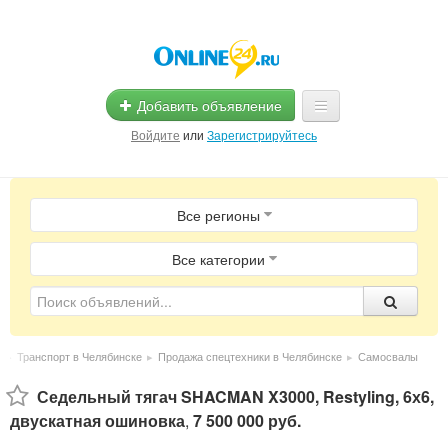
Добавить объявление
Войдите
или
Зарегистрируйтесь
Главная
Все регионы
Помощь
Услуги
Все категории
Реклама
Магазины
е
▸
Транспорт в Челябинске
▸
Продажа спецтехники в Челябинске
▸
Самосвалы
Объявления
Седельный тягач SHACMAN X3000, Restyling, 6х6,
двускатная ошиновка
,
7 500 000 руб.