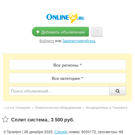
Добавить объявление
Войдите
или
Зарегистрируйтесь
Главная
Все регионы
Помощь
Услуги
Все категории
Реклама
Магазины
троника в Таганроге
▸
Климатическое оборудование
▸
Кондиционеры в Таганроге
Объявления
Сплит система.
,
3 500 руб.
Таганрог
| 26 декабря 2025,
Сергей
, номер: 5020172, просмотры: 68