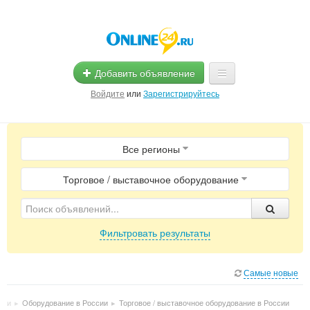
Добавить объявление
Войдите
или
Зарегистрируйтесь
Главная
Все регионы
Помощь
Услуги
Торговое / выставочное оборудование
Реклама
Фильтровать результаты
Магазины
Объявления
Самые новые
сии
▸
Оборудование в России
▸
Торговое / выставочное оборудование в России