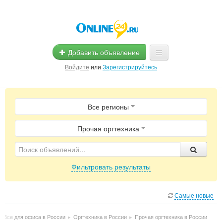
Добавить объявление
Войдите
или
Зарегистрируйтесь
Главная
Все регионы
Помощь
Услуги
Прочая оргтехника
Реклама
Фильтровать результаты
Магазины
Объявления
Самые новые
▸
Все для офиса в России
▸
Оргтехника в России
▸
Прочая оргтехника в России