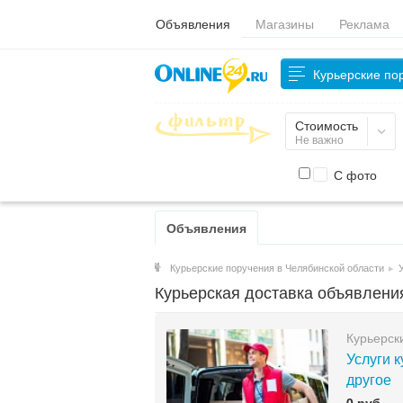
Объявления
Магазины
Реклама
Курьерские по
Стоимость
Не важно
С фото
Объявления
Курьерские поручения в Челябинской области
▸
Курьерская доставка объявлени
Курьерск
Услуги к
другое
0 руб.