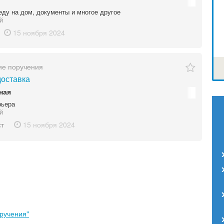
еду на дом, документы и многое другое
й
15 ноября
2024
ие поручения
доставка
ная
рьера
й
ст
15 ноября
2024
ручения"