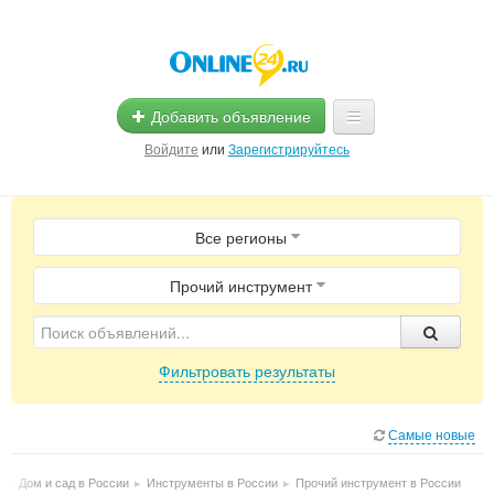
Добавить объявление
Войдите
или
Зарегистрируйтесь
Главная
Все регионы
Помощь
Услуги
Прочий инструмент
Реклама
Фильтровать результаты
Магазины
Объявления
Самые новые
и
▸
Дом и сад в России
▸
Инструменты в России
▸
Прочий инструмент в России