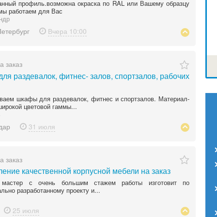
анный профиль.возможна окраска по RAL или Вашему образцу
.мы работаем для Вас
ндр
Петербург
Вчера
10:00
а заказ
ля раздевалок, фитнес- залов, спортзалов, рабочих
ваем шкафы для раздевалок, фитнес и спортзалов. Материал-
широкой цветовой гаммы...
ь
дар
31 июля
а заказ
ление качественной корпусной мебели на заказ
 мастер с очень большим стажем работы изготовит по
льно разработанному проекту и...
л
25 июля