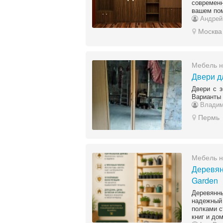
современн
вашем пом
Андрей
Москва
Мебель н
Двери д
Двери с з
Варианты 
Владим
Пермь
Мебель н
Деревян
Garden
Деревянны
надежный
полками с
книг и до