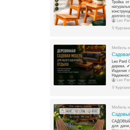
Тройка о
натураль
конструк
долгого с
Leo Par
Курган
Мебель н
Садовая
Leo Pard 
дерева. 
Изделия 
Надежност
Leo Par
Курган
Мебель н
Садовый
САДОВЫЙ 
для дачи