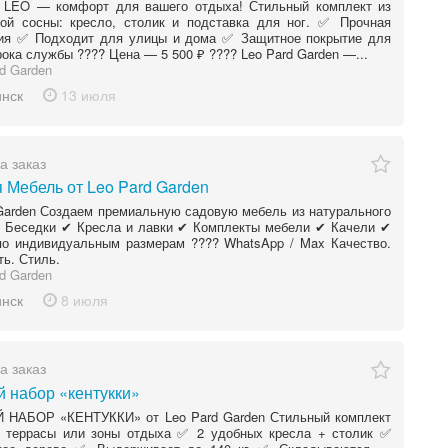
т LEO — комфорт для вашего отдыха! Стильный комплект из
ной сосны: кресло, столик и подставка для ног. ✅ Прочная
ция ✅ Подходит для улицы и дома ✅ Защитное покрытие для
рока службы ???? Цена — 5 500 ₽ ???? Leo Pard Garden —...
d Garden
инск
13 июля
а заказ
 Мебель от Leo Pard Garden
Garden Создаем премиальную садовую мебель из натурального
✔ Беседки ✔ Кресла и лавки ✔ Комплекты мебели ✔ Качели ✔
по индивидуальным размерам ???? WhatsApp / Max Качество.
ь. Стиль.
d Garden
инск
8 июля
а заказ
 набор «кентукки»
НАБОР «КЕНТУККИ» от Leo Pard Garden Стильный комплект
, террасы или зоны отдыха ✅ 2 удобных кресла + столик ✅