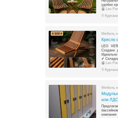
Натураль
удобно хр
Leo Par
Курган
Мебель н
Кресло 
LEO VERA
Создано 
Идеально 
✔ Складна
Leo Par
Курган
Мебель н
Модульн
или ЛДС
Предлага
бассейно
компания