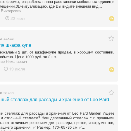
ые формы, разработка плана расстановки мебельных единиц в
ещении.3D-визуализацию, где Вы видите внешний вид...
 Викторович
22 июля
а заказ
ля шкафа купе
еркалами 2 шт. от шкафа-купе продам, в хорошем состоянии.
обмена. Цена 1000 руб. за 2 шт.
ир Николаевич
19 июля
а заказ
ный стеллаж для рассады и хранения от Leo Pard
й стеллаж для рассады и хранения от Leo Pard Garden Ищете
 и стильный стеллаж? Наш деревянный стеллаж с 6 прочными
танет отличным решением для рассады, цветов, инструментов,
машнего хранения. ✅ Размер: 170×65×30 см ✅...