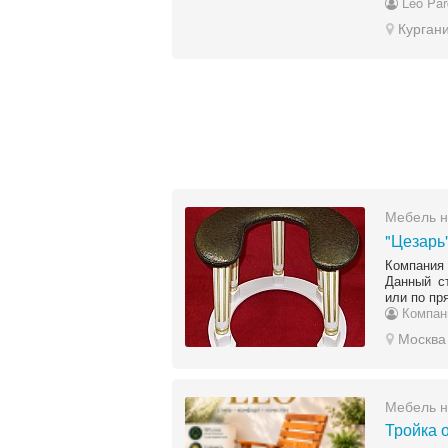
Leo Par
Курган
Мебель н
"Цезарь"
Компания
Данный ст
или по пр
Компан
Москва
Мебель н
Тройка 