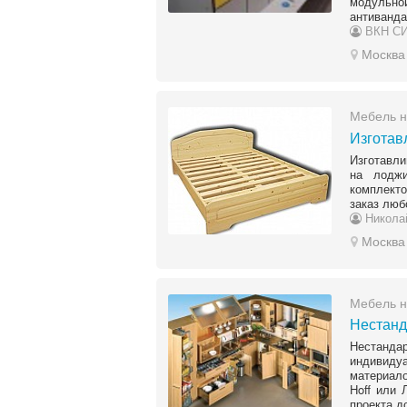
модульн
антиванда
ВКН С
Москва
Мебель н
Изготав
Изготавл
на лоджи
комплекто
заказ люб
Никола
Москва
Мебель н
Нестанд
Нестанд
индивид
материало
Hoff или
проекта до