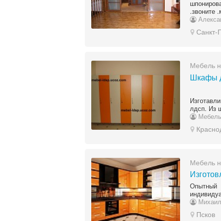
шпониров
.звоните 
Алекса
Санкт-
Мебель н
Шкафы д
Изготавли
лдсп. Из 
Мебел
Красно
Мебель н
Изготов
Опытный
индивидуа
Михаи
Псков