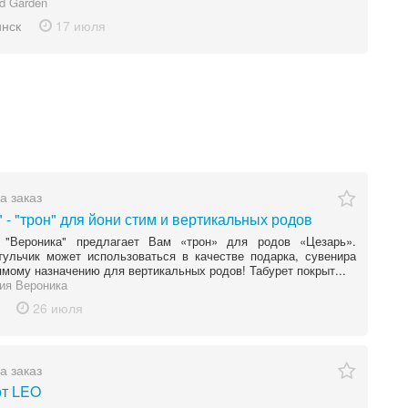
d Garden
инск
17 июля
а заказ
 - "трон" для йони стим и вертикальных родов
 "Вероника" предлагает Вам «трон» для родов «Цезарь».
ульчик может использоваться в качестве подарка, сувенира
ямому назначению для вертикальных родов! Табурет покрыт...
ия Вероника
26 июля
а заказ
от LEO