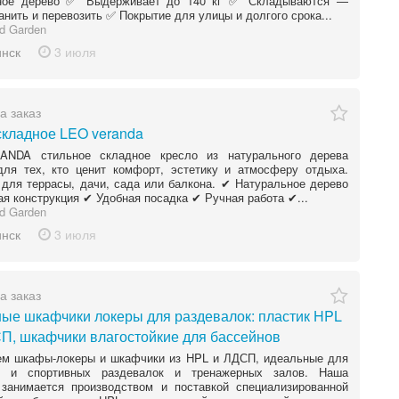
ное дерево ✅ Выдерживает до 140 кг ✅ Складываются —
анить и перевозить ✅ Покрытие для улицы и долгого срока...
d Garden
инск
3 июля
а заказ
складное LEO veranda
NDA стильное складное кресло из натурального дерева
для тех, кто ценит комфорт, эстетику и атмосферу отдыха.
для террасы, дачи, сада или балкона. ✔ Натуральное дерево
я конструкция ✔ Удобная посадка ✔ Ручная работа ✔...
d Garden
инск
3 июля
а заказ
ые шкафчики локеры для раздевалок: пластик HPL
П, шкафчики влагостойкие для бассейнов
ем шкафы-локеры и шкафчики из HPL и ЛДСП, идеальные для
в и спортивных раздевалок и тренажерных залов. Наша
 занимается производством и поставкой специализированной