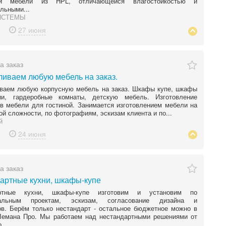
ой мебели из HPL, отличающейся влагостойкостью и
льными...
ИСТЕМЫ
27 июня
а заказ
ливаем любую мебель на заказ.
иваем любую корпусную мебель на заказ. Шкафы купе, шкафы
и, гардеробные комнаты, детскую мебель. Изготовление
в мебели для гостиной. Занимается изготовлением мебели на
ой сложности, по фотографиям, эскизам клиента и по...
й
24 июня
а заказ
артные кухни, шкафы-купе
артные кухни, шкафы-купе изготовим и установим по
уальным проектам, эскизам, согласование дизайна и
в. Берём только нестандарт - остальное бюджетное можно в
 Лемана Про. Мы работаем над нестандартными решениями от
...