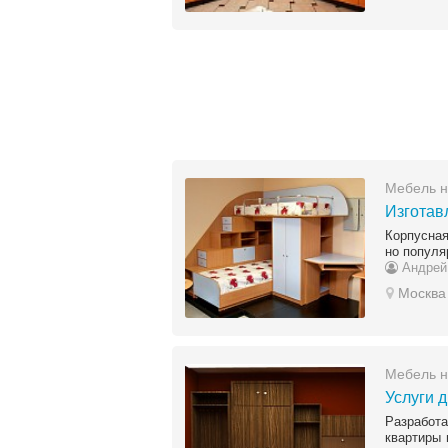
Мебель н
Изготав
Корпусная
но популя
Андрей
Москва
Мебель н
Услуги 
Разработ
квартиры 