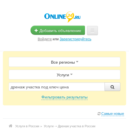
Добавить объявление
Войдите
или
Зарегистрируйтесь
Главная
Все регионы
Помощь
Услуги
Услуги
Реклама
Фильтровать результаты
Магазины
Объявления
Самые новые
Услуги в России
▸
Услуги ⤏ Дренаж участка в России