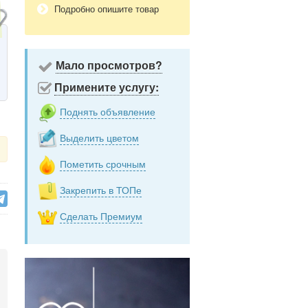
Подробно опишите товар
Мало просмотров?
Примените услугу:
Поднять объявление
Выделить цветом
Пометить срочным
Закрепить в ТОПе
Сделать Премиум