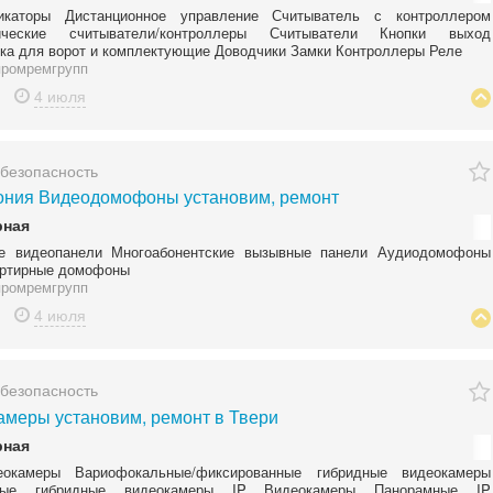
икаторы Дистанционное управление Считыватель с контроллером
ические считыватели/контроллеры Считыватели Кнопки выход
ка для ворот и комплектующие Доводчики Замки Контроллеры Реле
ромремгрупп
4 июля
 безопасность
ния Видеодомофоны установим, ремонт
рная
е видеопанели Многоабонентские вызывные панели Аудиодомофоны
артирные домофоны
ромремгрупп
4 июля
 безопасность
амеры установим, ремонт в Твери
рная
окамеры Вариофокальные/фиксированные гибридные видеокамеры
ные гибридные видеокамеры IP Видеокамеры Панорамные IP