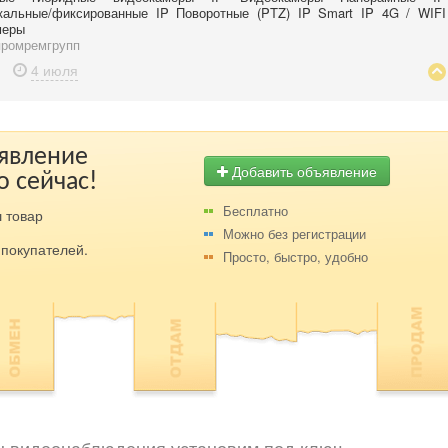
альные/фиксированные IP Поворотные (PTZ) IP Smart IP 4G / WIFI
меры
ромремгрупп
4 июля
ъявление
Добавить объявление
о сейчас!
Бесплатно
 товар
Можно без регистрации
покупателей.
Просто, быстро, удобно
 видеонаблюдения установим под ключ