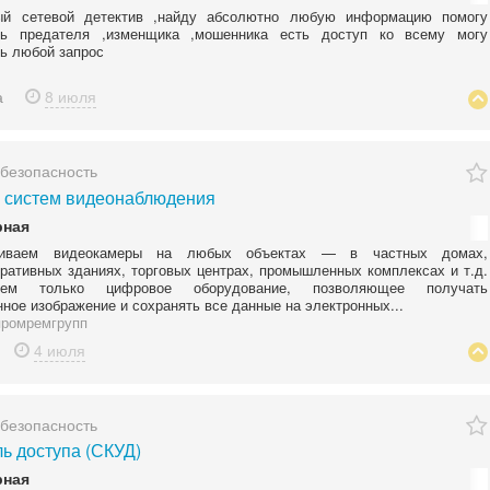
ый сетевой детектив ,найду абсолютно любую информацию помогу
ть предателя ,изменщика ,мошенника есть доступ ко всему могу
ь любой запрос
а
8 июля
 безопасность
 систем видеонаблюдения
рная
ливаем видеокамеры на любых объектах — в частных домах,
ративных зданиях, торговых центрах, промышленных комплексах и т.д.
уем только цифровое оборудование, позволяющее получать
нное изображение и сохранять все данные на электронных...
ромремгрупп
4 июля
 безопасность
ь доступа (СКУД)
рная