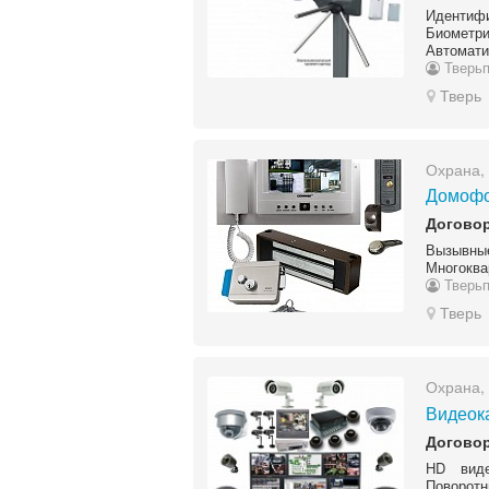
Идентиф
Биометр
Автомати
Тверьп
Тверь
Охрана,
Домофо
Догово
Вызывны
Многокв
Тверьп
Тверь
Охрана,
Видеок
Догово
HD виде
Поворот