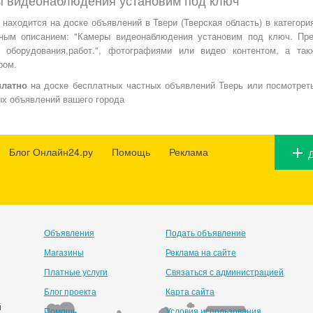
аходится на доске объявлений в Твери (Тверская область) в категори
ным описанием: "Камеры видеонаблюдения установим под ключ. Пр
, оборудования,работ.", фотографиями или видео контентом, а та
ром.
платно
на доске бесплатных частных объявлений Тверь или посмотреть
х объявлений вашего города
Блог Онлайн24.ру
Помощь
Реклама
Объявления
Подать объявление
Магазины
Реклама на сайте
Платные услуги
Связаться с администрацией
Блог проекта
Карта сайта
й
Помощь
Условия использования