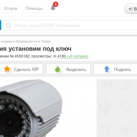
3
Услуги
Помощь
В
 охраны и безопасности в Твери
я установим под ключ
ление № 4550182, просмотры:
4180
(+0 сегодня)
Сделать VIP
Выделить
Поднять