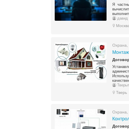
Я частн
вычисли
выполнит
давид
Москв
Охрана,
Монтаж
Догово
Устанав
админист
Использ
качестве
Тверьп
Тверь
Охрана,
Контрол
Догово