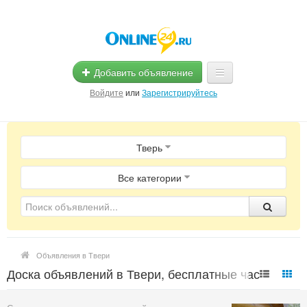
Добавить объявление
Войдите
или
Зарегистрируйтесь
Главная
Тверь
Помощь
Услуги
Все категории
Реклама
Магазины
Объявления в Твери
Объявления
Доска объявлений в Твери, бесплатные частные
объявления