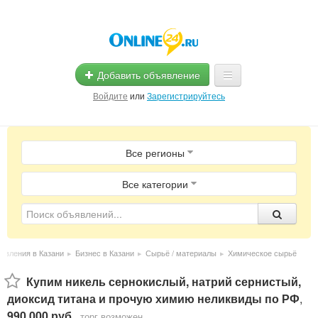
Добавить объявление
Войдите
или
Зарегистрируйтесь
Главная
Все регионы
Помощь
Услуги
Все категории
Реклама
Магазины
явления в Казани
▸
Бизнес в Казани
▸
Сырьё / материалы
▸
Химическое сырьё
Объявления
Купим никель сернокислый, натрий сернистый,
диоксид титана и прочую химию неликвиды по РФ
,
990 000 руб.
,
торг возможен