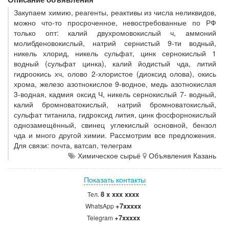
Закупаем химию, реагенты, реактивы из числа неликвидов,
можно что-то просроченное, невостребованные по РФ
только опт: калий двухромовокислый ч, аммоний
молибденовокислый, натрий сернистый 9-ти водный,
никель хлорид, никель сульфат, цинк сернокислый 1
водный (сульфат цинка), калий йодистый чда, литий
гидроокись хч, олово 2-хлористое (диоксид олова), окись
хрома, железо азотнокислое 9-водное, медь азотнокислая
3-водная, кадмия оксид Ч, никель сернокислый 7- водный,
калий бромноватокислый, натрий бромноватокислый,
сульфат титанила, гидроксид лития, цинк фосфорнокислый
однозамещённый, свинец углекислый основной, бензол
чда и много другой химии. Рассмотрим все предложения.
Для связи: почта, ватсап, телеграм
Химическое сырьё
Объявления Казань
Показать контакты
8 x xxx xxxx
Тел.
+7xxxxx
WhatsApp
+7xxxxx
Telegram