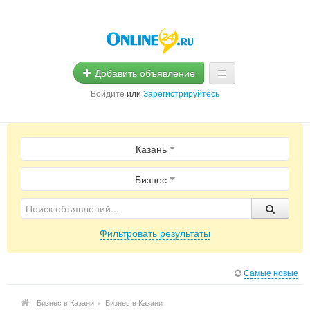
Добавить объявление
Войдите
или
Зарегистрируйтесь
Главная
Казань
Помощь
Услуги
Бизнес
Реклама
Фильтровать результаты
Магазины
Объявления
Самые новые
Бизнес в Казани
▸
Бизнес в Казани