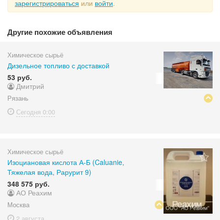
зарегистрироваться
или
войти
.
Другие похожие объявления
Химическое сырьё
Дизельное топливо с доставкой
53 руб.
Дмитрий
Рязань
Сегодня
0:00
Химическое сырьё
Изоциановая кислота А-Б (Caluanie,
Тяжелая вода, Рарурит 9)
348 575 руб.
АО Реахим
Москва
2 августа