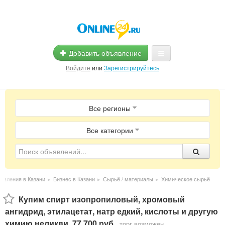
Добавить объявление
Войдите
или
Зарегистрируйтесь
Главная
Все регионы
Помощь
Услуги
Все категории
Реклама
Магазины
явления в Казани
▸
Бизнес в Казани
▸
Сырьё / материалы
▸
Химическое сырьё
Объявления
Купим спирт изопропиловый, хромовый
ангидрид, этилацетат, натр едкий, кислоты и другую
химию неликви
,
77 700 руб.
,
торг возможен