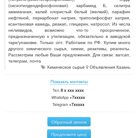
(оксиэтилдендифосфоновая). карбамид Б, селитра
аммиачная, калий хлористый белый (мелкий), парафин
нефтяной, перкарбонат натрия, триполифосфат натрия,
ксантановая камедь, реакап, глицерин, натросол. Из числа
неликвидов, возможно что-то просроченное,
предназначенную к утилизации, обязательно в заводской
таре/упаковке. Только опт. Работаем по РФ. Купим много
другого химического сырья, химии, реактивы, реагенты.
Рассмотрим любые Ваши предложения. Для связи: ватсап,
телеграм, почта
Химическое сырьё
Объявления Казань
Показать контакты
8 x xxx xxxx
Тел.
+7xxxxx
WhatsApp
+7xxxxx
Telegram
Обратный звонок
Предложите цену