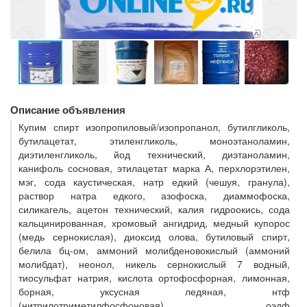
Описание объявления
Купим спирт изопропиловый/изопропанол, бутилгликоль,
бутилацетат, этиленгликоль, моноэтаноламин,
диэтиленгликоль, йод технический, диэтаноламин,
канифоль сосновая, этилацетат марка А, перхлорэтилен,
мэг, сода каустическая, натр едкий (чешуя, гранула),
раствор натра едкого, азофоска, диаммофоска,
силикагель, ацетон технический, калия гидроокись, сода
кальцинированная, хромовый ангидрид, медный купорос
(медь сернокислая), диоксид олова, бутиловый спирт,
белила бц-ом, аммоний молибденовокислый (аммоний
молибдат), неонол, никель сернокислый 7 водный,
тиосульфат натрия, кислота ортофосфорная, лимонная,
борная, уксусная ледяная, нтф
(нитрилотриметилфосфоновая), оэдф