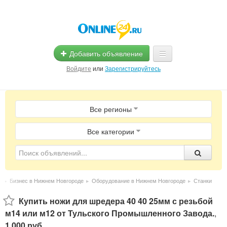
Добавить объявление
Войдите
или
Зарегистрируйтесь
Главная
Все регионы
Помощь
Услуги
Все категории
Реклама
Магазины
е
▸
Бизнес в Нижнем Новгороде
▸
Оборудование в Нижнем Новгороде
▸
Станки
Объявления
Купить ножи для шредера 40 40 25мм с резьбой
м14 или м12 от Тульского Промышленного Завода.
,
1 000 руб.