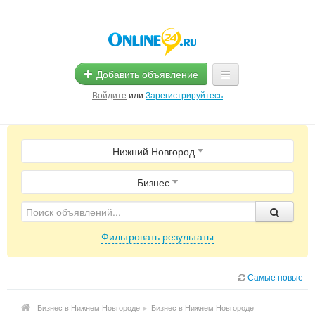
Добавить объявление
Войдите
или
Зарегистрируйтесь
Главная
Нижний Новгород
Помощь
Услуги
Бизнес
Реклама
Фильтровать результаты
Магазины
Объявления
Самые новые
Бизнес в Нижнем Новгороде
▸
Бизнес в Нижнем Новгороде