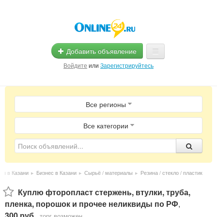
Добавить объявление
Войдите
или
Зарегистрируйтесь
Главная
Все регионы
Помощь
Услуги
Все категории
Реклама
Магазины
ия в Казани
▸
Бизнес в Казани
▸
Сырьё / материалы
▸
Резина / стекло / пластик
Объявления
Куплю фторопласт стержень, втулки, труба,
пленка, порошок и прочее неликвиды по РФ
,
300 руб.
,
торг возможен