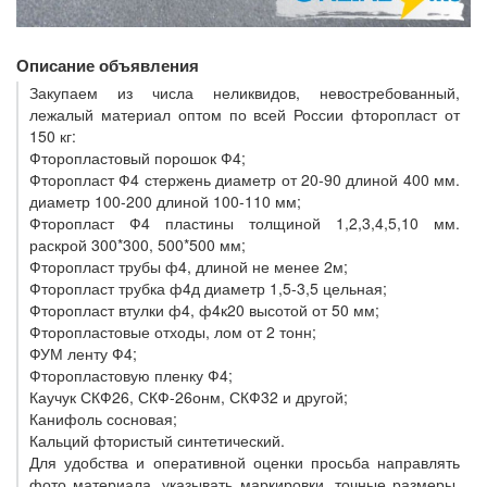
Описание объявления
Закупаем из числа неликвидов, невостребованный,
лежалый материал оптом по всей России фторопласт от
150 кг:
Фторопластовый порошок Ф4;
Фторопласт Ф4 стержень диаметр от 20-90 длиной 400 мм.
диаметр 100-200 длиной 100-110 мм;
Фторопласт Ф4 пластины толщиной 1,2,3,4,5,10 мм.
раскрой 300*300, 500*500 мм;
Фторопласт трубы ф4, длиной не менее 2м;
Фторопласт трубка ф4д диаметр 1,5-3,5 цельная;
Фторопласт втулки ф4, ф4к20 высотой от 50 мм;
Фторопластовые отходы, лом от 2 тонн;
ФУМ ленту Ф4;
Фторопластовую пленку Ф4;
Каучук СКФ26, СКФ-26онм, СКФ32 и другой;
Канифоль сосновая;
Кальций фтористый синтетический.
Для удобства и оперативной оценки просьба направлять
фото материала, указывать маркировки, точные размеры,