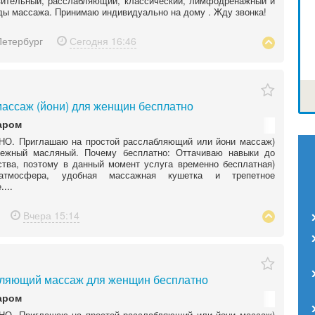
вительный, расслабляющий, классический, лимфодренажный и
ды массажа. Принимаю индивидуально на дому . Жду звонка!
Петербург
Сегодня
16:46
массаж (йони) для женщин бесплатно
аром
О. Приглашаю на простой расслабляющий или йони массаж)
ежный масляный. Почему бесплатно: Оттачиваю навыки до
тва, поэтому в данный момент услуга временно бесплатная)
атмосфера, удобная массажная кушетка и трепетное
...
Вчера
15:14
ляющий массаж для женщин бесплатно
аром
О. Приглашаю на простой расслабляющий или йони массаж)