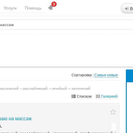
3
Услуги
Помощь
В
Сортировка :
Самые новые
классический ⤏ расслабляющий ⤏ лечебный ⤏ эротический
Списком
Галереей
аю на массаж
.