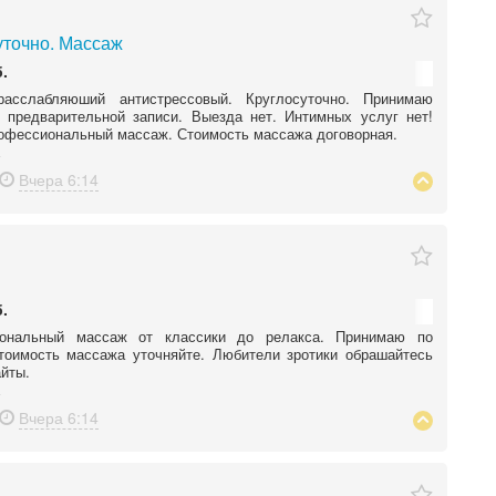
уточно. Массаж
.
асслабляюший антистрессовый. Круглосуточно. Принимаю
 предварительной записи. Выезда нет. Интимных услуг нет!
офессиональный массаж. Стоимость массажа договорная.
Вчера
6:14
.
ональный массаж от классики до релакса. Принимаю по
тоимость массажа уточняйте. Любители зротики обрашайтесь
айты.
Вчера
6:14