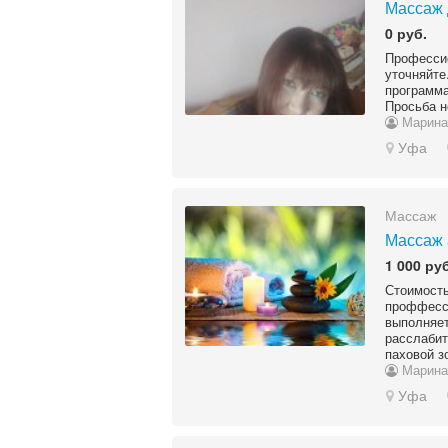
Массаж 
0 руб.
Професси
уточняйт
программ
Просьба н
Марина
Уфа
Массаж
Массаж 
1 000 руб
Стоимо
проффесс
выполняе
расслабит
паховой зо
Марина
Уфа