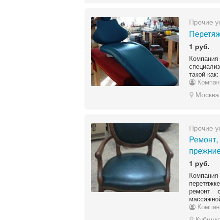
Прочие у
Перетяж
1 руб.
Компания
специали
такой как:
Компан
Москва
Прочие у
Ремонт,
прежние
1 руб.
Компания 
перетяжк
ремонт с
массажной
Компан
Кубинк