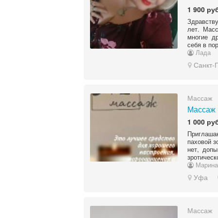
1 900 руб
Здравств
лет. Мас
многие др
себя в по
Лада
Санкт-
Массаж
Массаж 
1 000 руб
Приглаша
паховой з
нет, допы
зротическ
Марина
Уфа
Массаж