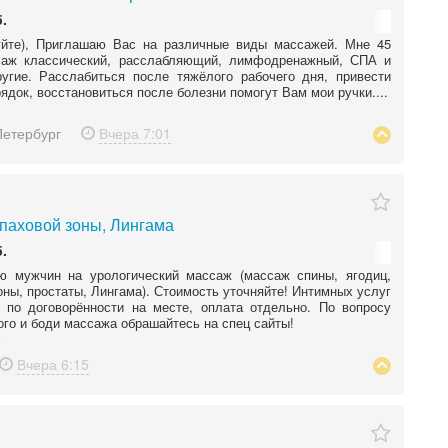
.
уйте), Приглашаю Вас на различные виды массажей. Мне 45
саж классический, расслабляющий, лимфодренажный, СПА и
угие. Расслабиться после тяжёлого рабочего дня, привести
рядок, восстановиться после болезни помогут Вам мои ручки....
Петербург
Вчера
7:01
паховой зоны, Лингама
.
ю мужчин на урологический массаж (массаж спины, ягодиц,
оны, простаты, Лингама). Стоимость уточняйте! Интимных услуг
 по договорённости на месте, оплата отдельно. По вопросу
ого и боди массажа обрашайтесь на спец сайты!
Вчера
6:15