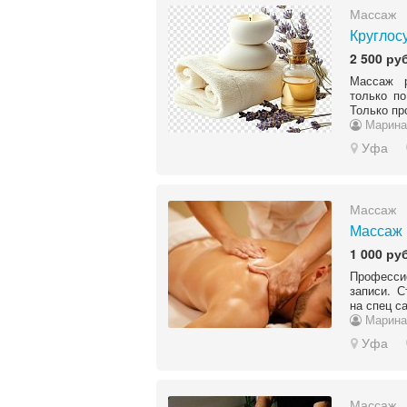
Массаж
Круглос
2 500 руб
Массаж р
только по
Только пр
Марина
Уфа
Массаж
Массаж
1 000 руб
Професси
записи. С
на спец с
Марина
Уфа
Массаж