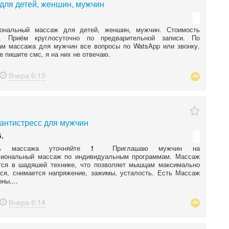
для детей, женшин, мужчин
ональный массаж для детей, женшин, мужчин. Стоимость
е. Приём круглосуточно по предварительной записи. По
ам массажа для мужчин все вопросы по WatsApp или звонку.
е пишите смс, я на них не отвечаю.
Вчера
6:15
антистресс для мужчин
.
сть массажа уточняйте ❗ Приглашаю мужчин на
иональный массаж по индивидуальным программам. Массаж
тся в шадяшей технике, что позволяет мышцам максимально
ся, снимается напряжение, зажимы, усталость. Есть Массаж
ны,...
Вчера
6:14