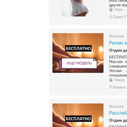
Воостано
другие ви
Лера
Санкт-
Массаж
Релакс 
Отдам д
БЕСПЛАТН
Массаж н
совершенс
Уютная 
отношение.
Тимур
Казань
Массаж
Расслаб
Отдам д
БЕСПЛАТН