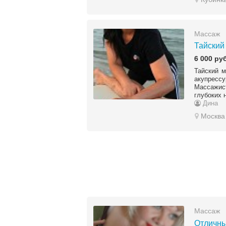
Массаж
Тайский
6 000 руб
Тайский м
акупрессу
Массажист
глубоких 
Дина
Москва
Массаж
Отличны