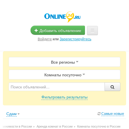
Добавить объявление
Войдите
или
Зарегистрируйтесь
Главная
Все регионы
Помощь
Услуги
Комнаты посуточно
Реклама
Фильтровать результаты
Магазины
Объявления
Сдам
Самые новые
едвижимости в России
▸
Аренда комнат в России
▸
Комнаты посуточно в России