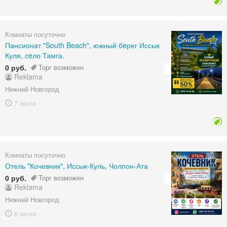
Комнаты посуточно
Пансионат "South Beach", южный бeрег Иссык
Куля, сeло Тамга.
0 руб.
Торг возможен
Reklama
Нижний Новгород
7 июля
Комнаты посуточно
Отель "Кочевник", Иссык-Куль, Чолпон-Ата
0 руб.
Торг возможен
Reklama
Нижний Новгород
6 июля