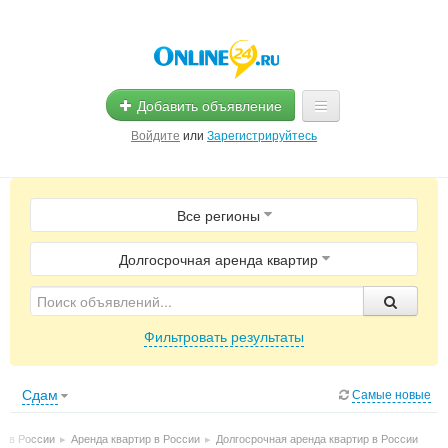
Добавить объявление
Войдите
или
Зарегистрируйтесь
Главная
Все регионы
Помощь
Услуги
Долгосрочная аренда квартир
Реклама
Фильтровать результаты
Магазины
Объявления
Сдам
Самые новые
и в России
▸
Аренда квартир в России
▸
Долгосрочная аренда квартир в России