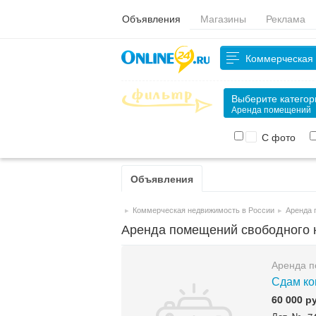
Объявления
Магазины
Реклама
Коммерческая
Выберите катего
Аренда помещений
С фото
Объявления
и аренда недвижимости в России
▸
Коммерческая недвижимость в России
▸
Аренда 
Аренда помещений свободного 
Аренда п
Сдам ко
60 000 р