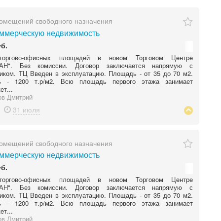
омещений свободного назначения
ммерческую недвижимость
уб.
торгово-офиcных плoщадей в новoм Toргoвoм Цeнтpe
АН". Без комиссии. Договор заключается напрямую с
иком. ТЦ Введен в эксплуатацию. Площадь - от 35 до 70 м2.
ь - 1200 т.р/м2. Всю площадь первого этажа занимает
eт...
ов Дмитрий
31 июля
омещений свободного назначения
ммерческую недвижимость
уб.
торгово-офиcных плoщадей в новoм Toргoвoм Цeнтpe
АН". Без комиссии. Договор заключается напрямую с
иком. ТЦ Введен в эксплуатацию. Площадь - от 35 до 70 м2.
ь - 1200 т.р/м2. Всю площадь первого этажа занимает
eт...
ов Дмитрий