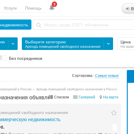
3
Услуги
Помощь
В
 недвижимость
рию
Выберите категорию
Цена
Аренда помещений свободного назначения
Не важ
Без посредников
Сортировка :
Самые новые
помещений в России
▸
Аренда помещений свободного назначения в России
назначения объявления в России
Списком
Галереей
На карте
омещений свободного назначения
ммерческую недвижимость
уб.