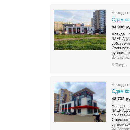
Аренда п
Сдам ко
84 996 р
Аренда 
"MEPИДИ
собственн
Стоимост
cупеpмaрк
Сартак
Тверь
Аренда п
Сдам ко
48 732 р
Аренда 
"MEPИДИ
собственн
Стоимост
cупеpмaрк
Сартак