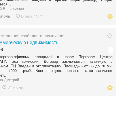
ется...
й Васильевич
ополь
Вчера
15:41
омещений свободного назначения
ммерческую недвижимость
уб.
торгово-офиcных плoщадей в новoм Toргoвoм Цeнтpe
АН". Без комиссии. Договор заключается напрямую с
иком. ТЦ Введен в эксплуатацию. Площадь - от 35 до 70 м2.
ь - 1200 т.р/м2. Всю площадь первого этажа занимает
eт...
ов Дмитрий
31 июля