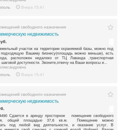
ополь
Вчера
15:41
омещений свободного назначения
ммерческую недвижимость
руб.
емельный участок на территории охраняемой базы, можно под
у подходящую Вашему бизнесу(площадь можно меньше), есть
ода, расположен недалеко от ТЦ Лаванда ,транспортная
в шаговой доступности. Звоните,отвечу на Ваши вопросы и...
Александровна
ополь
Вчера
15:41
омещений свободного назначения
ммерческую недвижимость
уб.
490 Сдается в аренду просторное помещение свободного
ния, общей площадью 37,6 кв.м. Помещение можно
вать под любой вид деятельности, и оказание услуг. В
и имеется свой санузел с горячей водой (бойлер). Рядом