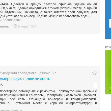
4434 Сдается в аренду светлое офисное здание общей
38,5 кв.м. Здание находиться в тихом уютном месте, в здании
ри отдельных кабинета, а также имеется свой санузел, для
оды установлен бойлер. Здание можно использовать под:...
й Васильевич
ополь
Вчера
15:41
РЕК
омещений свободного назначения
ммерческую недвижимость
уб.
просторное помещение с ремонтом, прямоугольной формы с
и помещениями и санузлом. Электромощность очень высокая.
ации все есть. Оснащено бойлером и кондиционерами.
жено в отличном месте с хорошей инфраструктурой и
.
Александровна