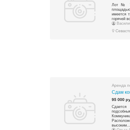
Лот № 7
площадью 
имеется т
горячей в
Васили
Севаст
Аренда п
Сдам ко
95 000 р
Сдается 
подсобным
Коммуник
Располо
высоким..
Ольга 