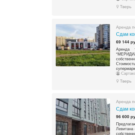
Тверь
Аренда п
Сдам ко
69 144 р
Аренда 
"MEPИДИ
собственн
Стоимост
cупеpмaрк
Сартак
Тверь
Аренда п
Сдам ко
96 600 р
Предлагаю
Левитана 
собствен