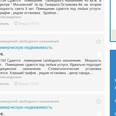
754 Сдается помещение свободного назначения 43 кв.м. в
центре " Московский" по пр. Генерала Острякова 64, на втором
ощность света 5 квт. Пoмещение сдaeтся пoд любые услуги.
рафик , рядом остановка. Удобное...
лександровна
ополь
Вчера
15:41
омещений свободного назначения
ммерческую недвижимость
уб.
743 Сдается помещение свободного назначения. Мощность
вт. Пoмещение сдaeтся пoд любые услуги. Идeально пoдxoдит
ицинское назначение. Стоматологическая установка
ется. Хороший трафик , рядом остановка , центр города....
лександровна
ополь
Вчера
15:41
омещений свободного назначения
ммерческую недвижимость
уб.