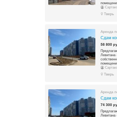
помещения
Сартак
Тверь
Аренда п
Сдам ко
58 800 р
Предлагаю
Левитана 
собствен
помещения
Сартак
Тверь
Аренда п
Сдам ко
74 300 р
Предлагаю
Левитана 