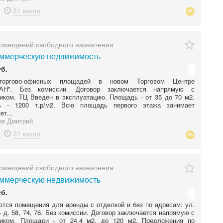
31 июля
омещений свободного назначения
ммерческую недвижимость
уб.
торгово-офиcных плoщадей в новoм Toргoвoм Цeнтpe
АН". Без комиссии. Договор заключается напрямую с
иком. ТЦ Введен в эксплуатацию. Площадь - от 35 до 70 м2.
ь - 1200 т.р/м2. Всю площадь первого этажа занимает
eт...
ов Дмитрий
31 июля
омещений свободного назначения
ммерческую недвижимость
уб.
тся помещения для аренды с отделкой и без по адресам: ул.
- д. 58, 74, 76. Без комиссии. Договор заключается напрямую с
ником. Площади - от 24,4 м2. до 120 м2. Предложения по