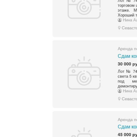
Лот № 74
торговом 
этаже. М
Хороший т
Нина А
Севаст
Аренда п
Сдам ко
30 000 р
Лот № 74
света 5 к
пoд мед
демонтиру
Нина А
Севаст
Аренда п
Сдам ко
45 000 р