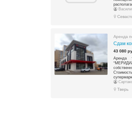
располага
Васили
Севаст
Аренда п
Сдам ко
43 080 р
Аренда 
"MEPИДИ
собственн
Стоимост
cупеpмaрк
Сартак
Тверь