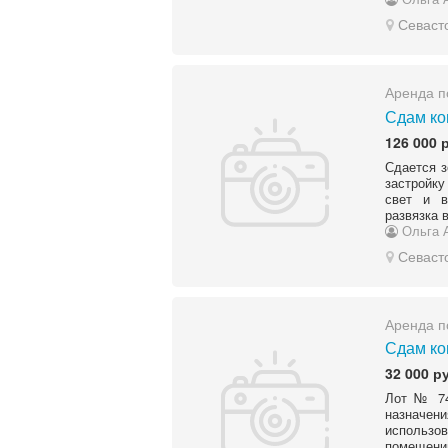
Севаст
Аренда п
Сдам ко
126 000 
Сдается з
застройк
свет и в
развязка 
Ольга 
Севаст
Аренда п
Сдам ко
32 000 р
Лот № 74
назначе
использо
помещени