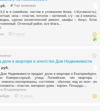
руб.
Торг возможен
3,2 м в семейном, чистом и ухоженном блоке, 1/4(этажность),
уютная, окна – пластик, потолок – натяжной, с/у - на 2 комнаты,
оводка, сделан косметический ремонт, шкафы – бонус. Блок
ухоженный. Отличный район, все блага...
й
ск
9 июля
комнат
 доли в квартире в агентстве Дом Недвижимости
 руб.
 Дом Недвижимости продает долю в квартире в Екатеринбурге,
он Компрессорный, улица Латвийская, тип квартиры -
 комнаты изолированны, состояние - обычное, вид из окон - во
клопакеты - пластик, материал дома - кирпич. Площадь:...
на Владимировна
инбург
18 июня