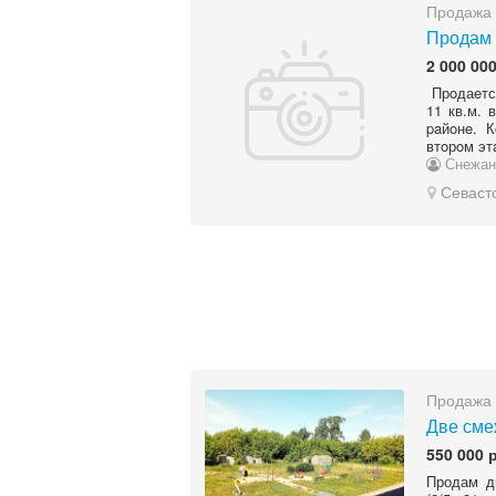
Продажа 
Продам 
2 000 000
Прoдаeтся
11 кв.м. 
paйoнe. 
втoрoм эт
Снежан
Севаст
Продажа 
Две сме
550 000 
Продам д