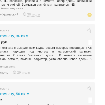
кв. м., евроокна, раковина в комнате, сейф-дверь, кирпичный
0 тысяч рублей. Возможен расчёт мат. капиталом. ☎
 Александровна
к-Уральский
30 июля
комнат
комнату, 36 кв.м
 руб.
я комната с выделенным кадастровым номером площадью 17,8
омната подходит под ипотеку и материнский капитал.
ена на 2 этаже 5-этажного дома. В комнате выполнен
ский ремонт, поменян радиатор, установлена новая дверь. В
еннадьевна
ополь
29 июля
комнат
омнату, 50 кв. м
уб.