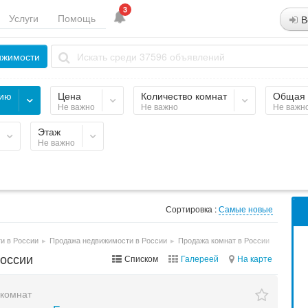
3
Услуги
Помощь
В
ижимости
рию
Цена
Количество комнат
Общая 
Не важно
Не важно
Не важн
Этаж
Не важно
Сортировка :
Самые новые
и в России
▸
Продажа недвижимости в России
▸
Продажа комнат в России
России
Списком
Галереей
На карте
комнат