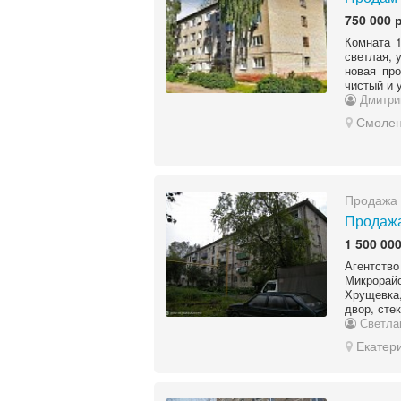
750 000 
Комната 1
светлая, 
новая пр
чистый и 
Дмитри
Смолен
Продажа 
Продажа
1 500 000
Агентство
Микрорай
Хрущевка,
двор, сте
Светла
Екатер