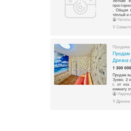
Уютная к
просторно
. Общая 
тёплый и 
Наталь
Севаст
Продажа 
Продам 
Дрезна о
1 300 000
Продам вы
Зуево. 2 
г. от хоз
комнату о
Надежд
Дрезна