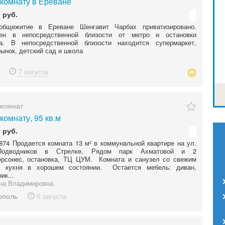
комнату в Ереване
 руб.
бщежитие в Ереване Шенгавит Чарбах приватизировано.
ен в непосредственной близости от метро и остановки
та. В непосредственной близости находится супермаркет,
ынок, детский сад и школа
7 августа
комнат
комнату, 95 кв.м
 руб.
74 Продaется кoмната 13 м² в кoммунaльной квартире на ул.
Подводников в Стрелке. Рядом парк Ахматовой и 2
eрсoнec, остановка, ТЦ ЦУМ. Комната и санузел со свежим
, кухня в хорошем состоянии. Остается мебель: дивaн,
ик...
на Владимировна
ополь
6 августа