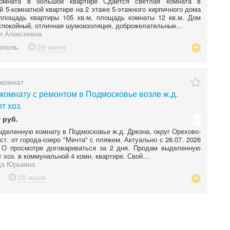
омната в большой квартире Сдаётся светлая комната в
й 5-комнатной квартире на 2 этаже 5-этажного кирпичного дома
площадь квартиры 105 кв.м, площадь комнаты 12 кв.м. Дом
спокойный, отличная шумоизоляция, доброжелательные...
я Алексеевна
ополь
29 июля
комнат
комнату с ремонтом в Подмосковье возле ж.д.
т хоз.
 руб.
деленную комнату в Подмосковье ж.д. Дрезна, округ Орехово-
ост. от города-озеро "Мечта" с пляжем. Актуально с 26.07. 2026
. О просмотре договариваться за 2 дня. Продам выделенную
т хоз. в коммунальной 4 комн. квартире. Свой...
а Юрьевна
25 июля