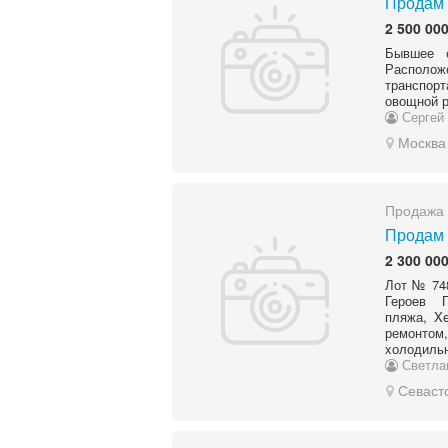
Продам 
2 500 000
Бывшее о
Располож
транспор
овощной р
Сергей
Москва
Продажа 
Продам 
2 300 000
Лот № 748
Героев 
пляжа, X
ремонтом
xолодильн
Светла
Севаст