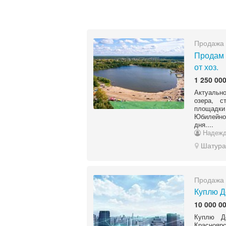
Продажа 
Продам 
от хоз.
1 250 000
Актуально
озера, с
площадки
Юбилейное
дня....
Надежд
Шатура
Продажа 
Куплю Д
10 000 0
Куплю Д
Красноярс