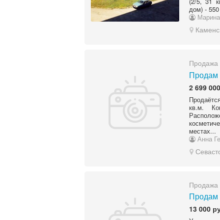
(2/5, 31 
дом) - 55
Марина
Каменс
Продажа 
Продам 
2 699 000
Продаётс
кв.м. К
Располож
косметиче
местах...
Анна Г
Севаст
Продажа 
Продам к
13 000 р