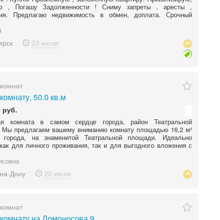
ю , Погашу Задолженности ! Сниму запреты , аресты ,
ния. Предлагаю недвижимость в обмен, доплата. Срочный
4
ярск
23 июля
комнат
комнату, 50.0 кв.м
 руб.
ая комната в самом сердце города, район Театральной
Мы предлагаем вашему вниманию комнату площадью 16,2 м²
 города, на знаменитой Театральной площади. Идеально
как для личного проживания, так и для выгодного вложения с
исовна
-на-Дону
20 июля
комнат
комнату на Ломоносова 9