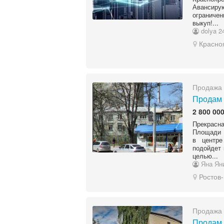
Авансиру
ограниче
выкуп!...
dolya 2
Красно
Продажа 
Продам 
2 800 000
Прекрасн
Площади 
в центре
подойдет 
целью...
Яна Ян
Ростов
Продажа 
Продам 