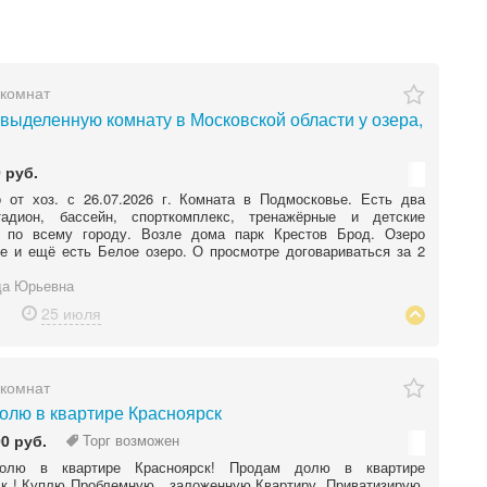
комнат
выделенную комнату в Московской области у озера,
 руб.
 от хоз. с 26.07.2026 г. Комната в Подмосковье. Есть два
тадион, бассейн, спорткомплекс, тренажёрные и детские
 по всему городу. Возле дома парк Крестов Брод. Озеро
 и ещё есть Белое озеро. О просмотре договариваться за 2
а Юрьевна
25 июля
комнат
олю в квартире Красноярск
00 руб.
Торг возможен
олю в квартире Красноярск! Продам долю в квартире
к ! Куплю Проблемную , заложенную Квартиру. Приватизирую,