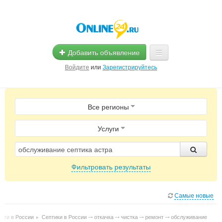
Добавить объявление
Войдите
или
Зарегистрируйтесь
Главная
Все регионы
Помощь
Услуги
Услуги
Реклама
Фильтровать результаты
Магазины
Объявления
Самые новые
луги в России
▸
Септики в России ⤏ откачка ⤏ чистка ⤏ ремонт ⤏ обслуживание