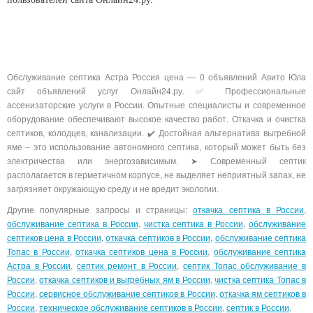
Обслуживание септика Астра Россия цена — 0 объявлений Авито Юла
сайт объявлений услуг Онлайн24.ру. ✅ Профессиональные
ассенизаторские услуги в России. Опытные специалисты и современное
оборудование обеспечивают высокое качество работ. Откачка и очистка
септиков, колодцев, канализации. ✔️ Достойная альтернатива выгребной
яме – это использование автономного септика, который может быть без
электричества или энергозависимым. ➤ Современный септик
располагается в герметичном корпусе, не выделяет неприятный запах, не
загрязняет окружающую среду и не вредит экологии.
Другие популярные запросы и страницы:
откачка септика в России
,
обслуживание септика в России
,
чистка септика в России
,
обслуживание
септиков цена в России
,
откачка септиков в России
,
обслуживание септика
Топас в России
,
откачка септиков цена в России
,
обслуживание септика
Астра в России
,
септик ремонт в России
,
септик Топас обслуживание в
России
,
откачка септиков и выгребных ям в России
,
чистка септика Топас в
России
,
сервисное обслуживание септиков в России
,
откачка ям септиков в
России
,
техническое обслуживание септиков в России
,
септик в России
.