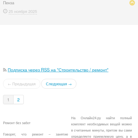
Пенза
25 ноября
2025
Подписка через RSS на "Строительство / ремонт"
← Предыдущая
Следующая →
1
2
На Онлайн24.ру найти полный
Ремонт без забот
комплект необходимых вещей можно
в считанные минуты, притом вы сами
Говорят, что ремонт – занятие
определяете приемлемую цену, а в