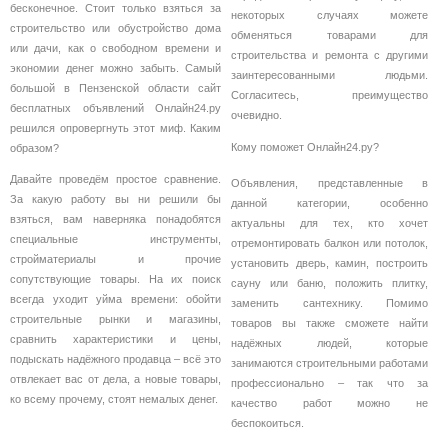
бесконечное. Стоит только взяться за
некоторых случаях можете
строительство или обустройство дома
обменяться товарами для
или дачи, как о свободном времени и
строительства и ремонта с другими
экономии денег можно забыть. Самый
заинтересованными людьми.
большой в Пензенской области сайт
Согласитесь, преимущество
бесплатных объявлений Онлайн24.ру
очевидно.
решился опровергнуть этот миф. Каким
Кому поможет Онлайн24.ру?
образом?
Давайте проведём простое сравнение.
Объявления, представленные в
За какую работу вы ни решили бы
данной категории, особенно
взяться, вам наверняка понадобятся
актуальны для тех, кто хочет
специальные инструменты,
отремонтировать балкон или потолок,
стройматериалы и прочие
установить дверь, камин, построить
сопутствующие товары. На их поиск
сауну или баню, положить плитку,
всегда уходит уйма времени: обойти
заменить сантехнику. Помимо
строительные рынки и магазины,
товаров вы также сможете найти
сравнить характеристики и цены,
надёжных людей, которые
подыскать надёжного продавца – всё это
занимаются строительными работами
отвлекает вас от дела, а новые товары,
профессионально – так что за
ко всему прочему, стоят немалых денег.
качество работ можно не
беспокоиться.