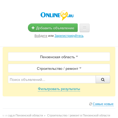
Добавить объявление
Войдите
или
Зарегистрируйтесь
Главная
Пензенская область
Помощь
Услуги
Строительство / ремонт
Реклама
Фильтровать результаты
Магазины
Объявления
Самые новые
Дом и сад в Пензенской области
▸
Строительство / ремонт в Пензенской области