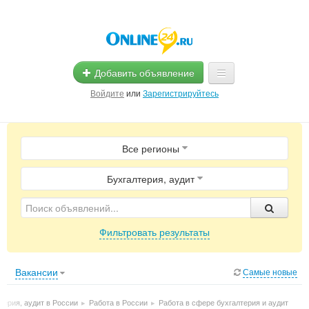
Добавить объявление
Войдите
или
Зарегистрируйтесь
Главная
Все регионы
Помощь
Услуги
Бухгалтерия, аудит
Реклама
Фильтровать результаты
Магазины
Объявления
Вакансии
Самые новые
терия, аудит в России
▸
Работа в России
▸
Работа в сфере бухгалтерия и аудит