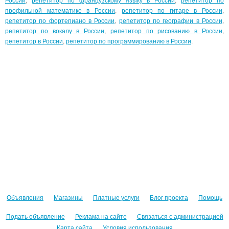
профильной математике в России
,
репетитор по гитаре в России
,
репетитор по фортепиано в России
,
репетитор по географии в России
,
репетитор по вокалу в России
,
репетитор по рисованию в России
,
репетитор в России
,
репетитор по программированию в России
.
Объявления
Магазины
Платные услуги
Блог проекта
Помощь
Подать объявление
Реклама на сайте
Связаться с администрацией
Карта сайта
Условия использования