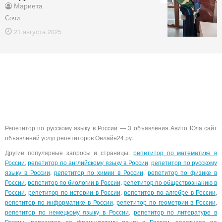
Мариета
Сочи
21 августа
2025
Репетитор по русскому языку в России — 3 объявления Авито Юла сайт
объявлений услуг репетиторов Онлайн24.ру.
Другие популярные запросы и страницы:
репетитор по математике в
России
,
репетитор по английскому языку в России
,
репетитор по русскому
языку в России
,
репетитор по химии в России
,
репетитор по физике в
России
,
репетитор по биологии в России
,
репетитор по обществознанию в
России
,
репетитор по истории в России
,
репетитор по алгебре в России
,
репетитор по информатике в России
,
репетитор по геометрии в России
,
репетитор по немецкому языку в России
,
репетитор по литературе в
России
,
репетитор по французскому языку в России
,
репетитор по