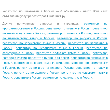
Репетитор по шахматам в России — 0 объявлений Авито Юла сайт
объявлений услуг репетиторов Онлайн24.ру.
Другие популярные запросы и страницы:
репетитор по
программированию в России
,
репетитор по чтению в России
,
репетитор
по китайскому языку в России
,
репетитор по музыке в России
,
репетитор
по итальянскому языку в России
,
репетитор по рисунку в России
,
репетитор по корейскому языку в России
,
репетитор по черчению в
России
,
репетитор по испанскому языку в России
,
репетитор по
сольфеджио в России
,
репетитор польского языка в России
,
репетитор
логопед в России
,
репетитор пианино в России
,
репетитор по экономике в
России
,
репетитор по шахматам в России
,
репетитор по японскому языку
в России
,
репетитор по игре на гитаре в России
,
репетитор по праву в
России
,
репетитор по скрипке в России
,
репетитор по чешскому языку в
России
,
репетитор в России
,
репетитор по математике в России
,