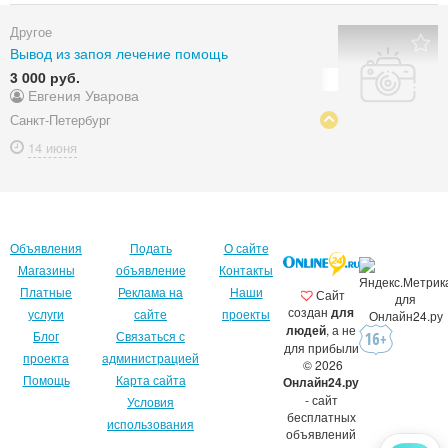
Другое
Вывод из запоя лечение помощь
3 000 руб.
Евгения Уварова
Санкт-Петербург
14 июня
Объявления
Подать
О сайте
Магазины
объявление
Контакты
Платные
Реклама на
Наши
Сайт
создан
для
услуги
сайте
проекты
людей
, а не
Блог
Связаться с
для прибыли
проекта
администрацией
© 2026
Помощь
Карта сайта
Онлайн24.ру
- сайт
Условия
бесплатных
использования
объявлений