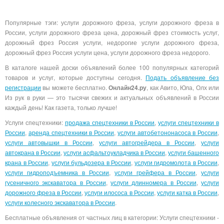
Популярные тэги: услуги дорожного фреза, услуги дорожного фреза в
России, услуги дорожного фреза цена, дорожный фрез стоимость услуг,
дорожный фрез Россия услуги, недорогие услуги дорожного фреза,
дорожный фрез Россия услуги цена, услуги дорожного фреза недорого.
В каталоге нашей доски объявлений более 100 популярных категорий
товаров и услуг, которые доступны сегодня.
Подать объявление без
регистрации
вы можете бесплатно.
Онлайн24.ру
, как Авито, Юла, Олх или
Из рук в руки — это тысячи свежих и актуальных объявлений в России
каждый день! Как газета, только лучше!
Услуги спецтехники:
продажа спецтехники в России
,
услуги спецтехники в
России
,
аренда спецтехники в России
,
услуги автобетононасоса в России
,
услуги автовышки в России
,
услуги автогрейдера в России
,
услуги
автокрана в России
,
услуги асфальтоукладчика в России
,
услуги башенного
крана в России
,
услуги бульдозера в России
,
услуги гидромолота в России
,
услуги гидроподъемника в России
,
услуги грейфера в России
,
услуги
гусеничного экскаватора в России
,
услуги длинномера в России
,
услуги
дорожного фреза в России
,
услуги илососа в России
,
услуги катка в России
,
услуги колесного экскаватора в России
.
Бесплатные объявления от частных лиц в категории: Услуги спецтехники -