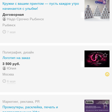
Кружки с вашим принтом — пусть каждое утро
начинается с улыбки!
Договорная
Надо Срочно Рыбинск
Рыбинск
7 мая
Полиграфия, дизайн
Логотип на заказ
3 500 руб.
Юлия
Москва
6 мая
Маркетинг, реклама, PR
Промоутеры, расклейка, печать и
распространение Уфа