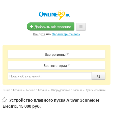
Добавить объявление
Войдите
или
Зарегистрируйтесь
Главная
Все регионы
Помощь
Услуги
Все категории
Реклама
Магазины
вления в Казани
▸
Бизнес в Казани
▸
Оборудование в Казани
▸
Для энергетики
Объявления
Устройство плавного пуска Altivar Schneider
Electric
,
15 000 руб.