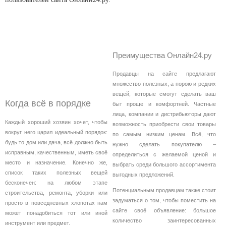
Преимущества Онлайн24.ру
Продавцы на сайте предлагают
множество полезных, а порою и редких
вещей, которые смогут сделать ваш
Когда всё в порядке
быт проще и комфортней. Частные
лица, компании и дистрибьюторы дают
Каждый хороший хозяин хочет, чтобы
возможность приобрести свои товары
вокруг него царил идеальный порядок:
по самым низким ценам. Всё, что
будь то дом или дача, всё должно быть
нужно сделать покупателю –
исправным, качественным, иметь своё
определиться с желаемой ценой и
место и назначение. Конечно же,
выбрать среди большого ассортимента
список таких полезных вещей
выгодных предложений.
бесконечен: на любом этапе
Потенциальным продавцам также стоит
строительства, ремонта, уборки или
задуматься о том, чтобы поместить на
просто в повседневных хлопотах нам
сайте своё объявление: большое
может понадобиться тот или иной
количество заинтересованных
инструмент или предмет.