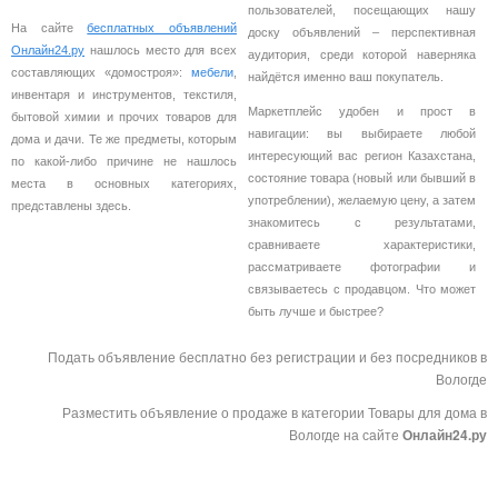
пользователей, посещающих нашу
На сайте
бесплатных объявлений
доску объявлений – перспективная
Онлайн24.ру
нашлось место для всех
аудитория, среди которой наверняка
составляющих «домостроя»:
мебели
,
найдётся именно ваш покупатель.
инвентаря и инструментов, текстиля,
Маркетплейс удобен и прост в
бытовой химии и прочих товаров для
навигации: вы выбираете любой
дома и дачи. Те же предметы, которым
интересующий вас регион Казахстана,
по какой-либо причине не нашлось
состояние товара (новый или бывший в
места в основных категориях,
употреблении), желаемую цену, а затем
представлены здесь.
знакомитесь с результатами,
сравниваете характеристики,
рассматриваете фотографии и
связываетесь с продавцом. Что может
быть лучше и быстрее?
Подать объявление бесплатно без регистрации и без посредников в
Вологде
Разместить объявление о продаже в категории Товары для дома в
Вологде на сайте
Онлайн24.ру