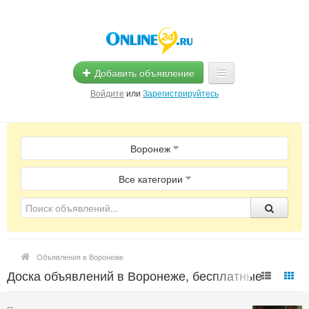
Добавить объявление
Войдите
или
Зарегистрируйтесь
Главная
Воронеж
Помощь
Услуги
Все категории
Реклама
Магазины
Объявления в Воронеже
Объявления
Доска объявлений в Воронеже, бесплатные
частные объявления