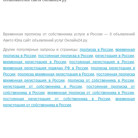
Временная прописка от собственника услуги в России — 0 объявлений
Авито Юла сайт объявлений услуг Онлайн24.ру.
Другие популярные запросы и страницы:
прописка в России
,
временная
прописка в России
,
постоянная прописка в России
,
регистрация в России
,
временная регистрация в России
,
постоянная регистрация в России
,
временная регистрация граждан РФ в России
,
прописка регистрация в
России
,
прописка временная регистрация в России
,
постоянная прописка
временная регистрация в России
,
прописка от собственника в России
,
регистрация от собственника в России
,
постоянная прописка от
собственника в России
,
временная прописка от собственника в России
,
постоянная регистрация от собственника в России
,
временная
регистрация от собственника в России
.